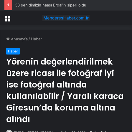
33 şehidimizin naaşı Erdal’ın siperi oldu
Menü
Anasayfa
/
Haber
Haber
Yörenin değerlendirilmek
üzere ricası ile fotoğraf iyi
ise fotoğraf altında
kullanılabilir / Yaralı karaca
Giresun’da koruma altına
alındı