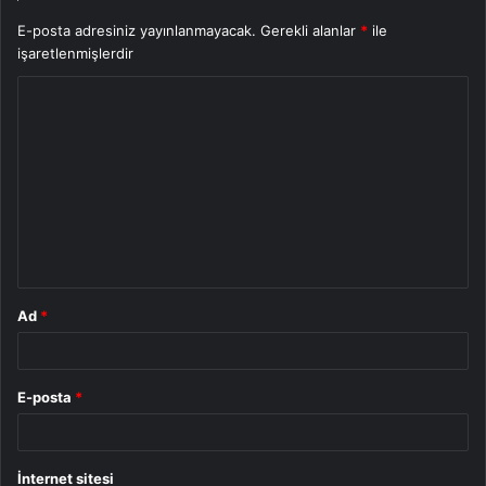
E-posta adresiniz yayınlanmayacak.
Gerekli alanlar
*
ile
işaretlenmişlerdir
Y
o
r
u
m
*
Ad
*
E-posta
*
İnternet sitesi