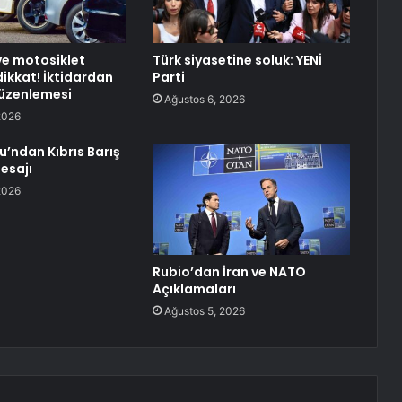
e motosiklet
Türk siyasetine soluk: YENİ
dikkat! İktidardan
Parti
üzenlemesi
Ağustos 6, 2026
2026
u’ndan Kıbrıs Barış
esajı
2026
Rubio’dan İran ve NATO
Açıklamaları
Ağustos 5, 2026