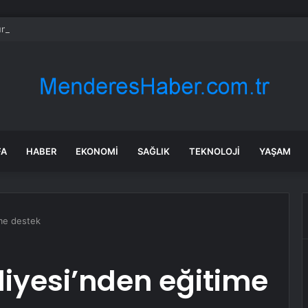
ün bile okula gitmeden bir sağlık raporuyla 17 yıl boyunca maaş aldı
FA
HABER
EKONOMI
SAĞLIK
TEKNOLOJI
YAŞAM
ime destek
iyesi’nden eğitime