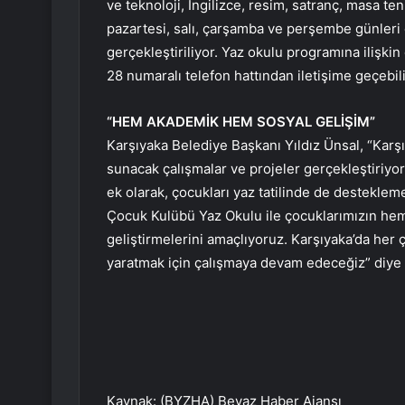
ve teknoloji, İngilizce, resim, satranç, masa teni
pazartesi, salı, çarşamba ve perşembe günleri
gerçekleştiriliyor. Yaz okulu programına ilişkin
28 numaralı telefon hattından iletişime geçebili
“HEM AKADEMİK HEM SOSYAL GELİŞİM”
Karşıyaka Belediye Başkanı Yıldız Ünsal, “Karşıy
sunacak çalışmalar ve projeler gerçekleştiriyo
ek olarak, çocukları yaz tatilinde de desteklem
Çocuk Kulübü Yaz Okulu ile çocuklarımızın he
geliştirmelerini amaçlıyoruz. Karşıyaka’da her ç
yaratmak için çalışmaya devam edeceğiz” diye
Kaynak: (BYZHA) Beyaz Haber Ajansı