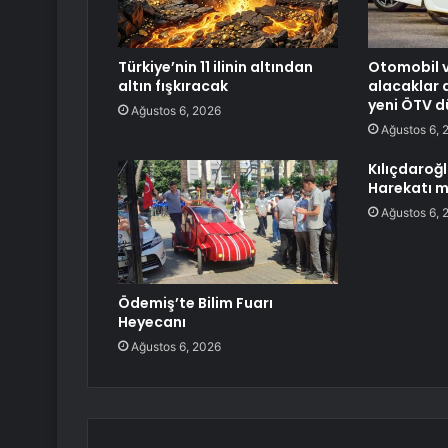
Türkiye’nin 11 ilinin altından
Otomobil v
altın fışkıracak
alacaklar 
yeni ÖTV d
Ağustos 6, 2026
Ağustos 6, 
Kılıçdaroğl
Harekatı m
Ağustos 6, 
Ödemiş’te Bilim Fuarı
Heyecanı
Ağustos 6, 2026