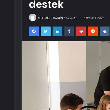
destek
MEHMET HAZBİN KAZBEK
Temmuz 1, 2025
Facebook
Twitter
LinkedIn
Tumblr
Pinterest
Reddit