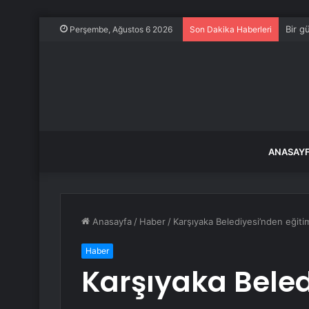
Bir g
Perşembe, Ağustos 6 2026
Son Dakika Haberleri
ANASAY
Anasayfa
/
Haber
/
Karşıyaka Belediyesi’nden eğit
Haber
Karşıyaka Beled