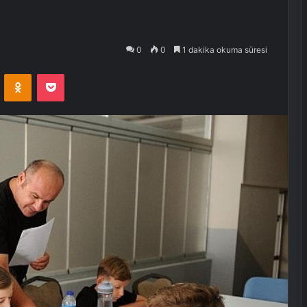
0
0
1 dakika okuma süresi
VKontakte
Odnoklassniki
Pocket