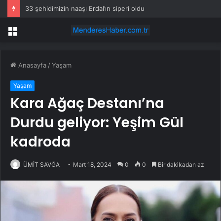
33 şehidimizin naaşı Erdal’ın siperi oldu
Menü
Anasayfa
/
Yaşam
Yaşam
Kara Ağaç Destanı’na
Durdu geliyor: Yeşim Gül
kadroda
ÜMİT SAVĞA
Mart 18, 2024
0
0
Bir dakikadan az