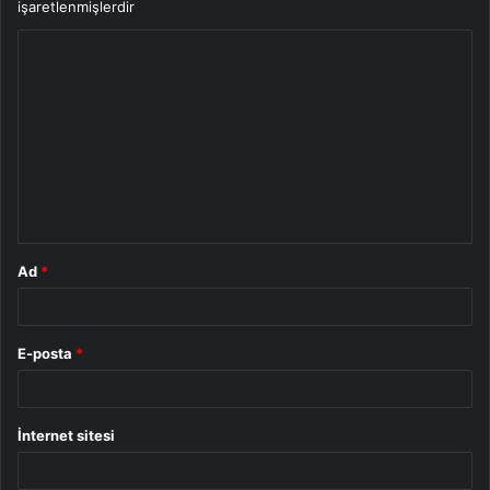
işaretlenmişlerdir
Y
o
r
u
m
*
Ad
*
E-posta
*
İnternet sitesi