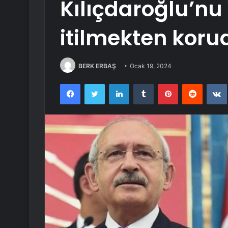
Kılıçdaroğlu’nu 
itilmekten koru
BERK ERBAŞ
Ocak 19, 2024
Facebook
Twitter
LinkedIn
Tumblr
Pinterest
Reddit