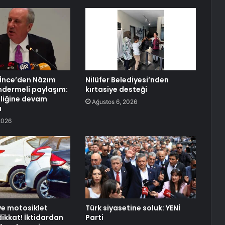
İnce’den Nâzım
Nilüfer Belediyesi’nden
dermeli paylaşım:
kırtasiye desteği
liğine devam
Ağustos 6, 2026
â
2026
e motosiklet
Türk siyasetine soluk: YENİ
dikkat! İktidardan
Parti