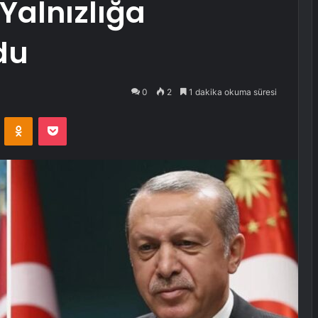
Yalnızlığa
du
0
2
1 dakika okuma süresi
VKontakte
Odnoklassniki
Pocket