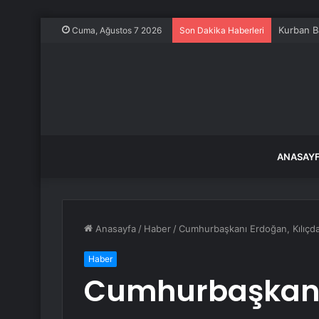
Kurban Ba
Cuma, Ağustos 7 2026
Son Dakika Haberleri
ANASAY
Anasayfa
/
Haber
/
Cumhurbaşkanı Erdoğan, Kılıçdar
Haber
Cumhurbaşkanı