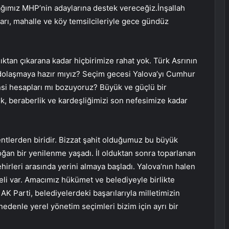
ortağımız MHP’nin adaylarına destek vereceğiz.İnşallah
arı, mahalle ve köy temsilcileriyle gece gündüz
ktan çıkarana kadar hiçbirimize rahat yok. Türk Asrının
pı dolaşmaya hazır mıyız? Seçim gecesi Yalova’yı Cumhur
sinsi hesapları mı bozuyoruz? Büyük ve güçlü bir
ik, beraberlik ve kardeşliğimizi son nefesimize kadar
tlerden biridir. Bizzat şahit olduğumuz bu büyük
ğan bir yenilenme yaşadı. İl olduktan sonra toparlanan
hirleri arasında yerini almaya başladı. Yalova’nın halen
li var. Amacımız hükümet ve belediyeyle birlikte
 AK Parti, belediyelerdeki başarılarıyla milletimizin
nedenle yerel yönetim seçimleri bizim için ayrı bir