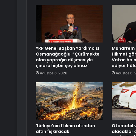
YRP Genel Başkan Yardımcısı
Muharrem 
Osmanağaoğlu: “Çürümekte
Hikmet gön
olan yaprağın düşmesiyle
Vatan hain
çınara hiçbir şey olmaz”
ediyor hâl
Ağustos 6, 2026
Ağustos 6, 
Türkiye’nin 11 ilinin altından
Otomobil v
altın fışkıracak
alacaklar 