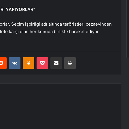
RI YAPIYORLAR”
lar. Seçim işbirliği adı altında teröristleri cezaevinden
lete karşı olan her konuda birlikte hareket ediyor.
erest
Reddit
VKontakte
Odnoklassniki
Pocket
E-Posta ile paylaş
Yazdır