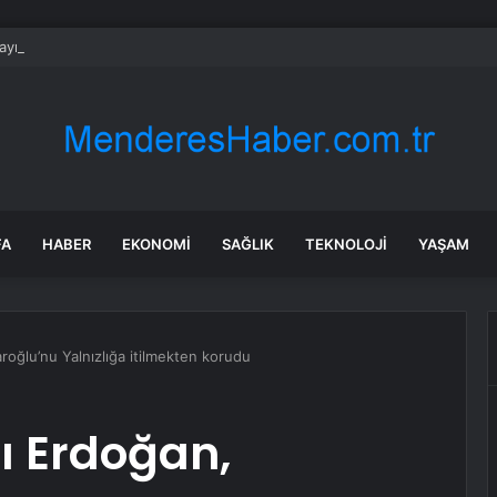
yramı Öncesi Bıçakçılara Yoğun İlgi
FA
HABER
EKONOMI
SAĞLIK
TEKNOLOJI
YAŞAM
oğlu’nu Yalnızlığa itilmekten korudu
 Erdoğan,