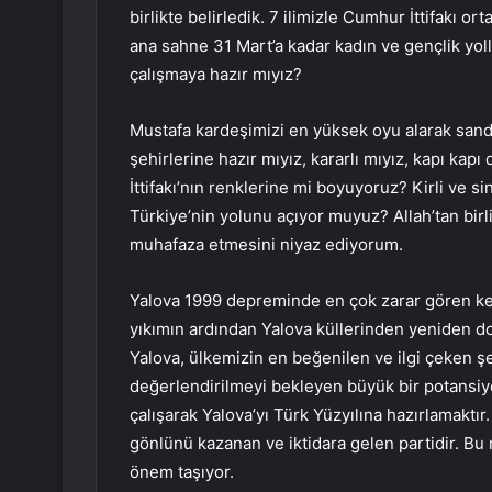
birlikte belirledik. 7 ilimizle Cumhur İttifakı 
ana sahne 31 Mart’a kadar kadın ve gençlik yoll
çalışmaya hazır mıyız?
Mustafa kardeşimizi en yüksek oyu alarak sandı
şehirlerine hazır mıyız, kararlı mıyız, kapı ka
İttifakı’nın renklerine mi boyuyoruz? Kirli ve 
Türkiye’nin yolunu açıyor muyuz? Allah’tan birl
muhafaza etmesini niyaz ediyorum.
Yalova 1999 depreminde en çok zarar gören ken
yıkımın ardından Yalova küllerinden yeniden do
Yalova, ülkemizin en beğenilen ve ilgi çeken şe
değerlendirilmeyi bekleyen büyük bir potansiye
çalışarak Yalova’yı Türk Yüzyılına hazırlamaktır.
gönlünü kazanan ve iktidara gelen partidir. Bu 
önem taşıyor.