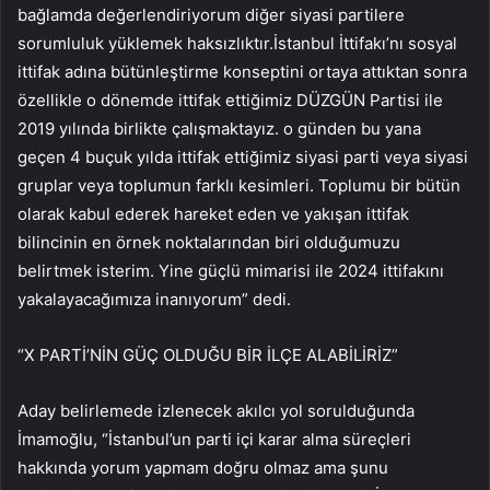
bağlamda değerlendiriyorum diğer siyasi partilere
sorumluluk yüklemek haksızlıktır.İstanbul İttifakı’nı sosyal
ittifak adına bütünleştirme konseptini ortaya attıktan sonra
özellikle o dönemde ittifak ettiğimiz DÜZGÜN Partisi ile
2019 yılında birlikte çalışmaktayız. o günden bu yana
geçen 4 buçuk yılda ittifak ettiğimiz siyasi parti veya siyasi
gruplar veya toplumun farklı kesimleri. Toplumu bir bütün
olarak kabul ederek hareket eden ve yakışan ittifak
bilincinin en örnek noktalarından biri olduğumuzu
belirtmek isterim. Yine güçlü mimarisi ile 2024 ittifakını
yakalayacağımıza inanıyorum” dedi.
“X PARTİ’NİN GÜÇ OLDUĞU BİR İLÇE ALABİLİRİZ”
Aday belirlemede izlenecek akılcı yol sorulduğunda
İmamoğlu, “İstanbul’un parti içi karar alma süreçleri
hakkında yorum yapmam doğru olmaz ama şunu