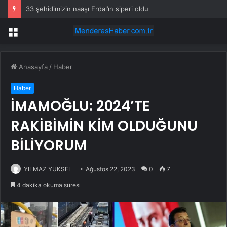
33 şehidimizin naaşı Erdal’ın siperi oldu
Menü
Anasayfa
/
Haber
Haber
İMAMOĞLU: 2024’TE
RAKİBİMİN KİM OLDUĞUNU
BİLİYORUM
YILMAZ YÜKSEL
Ağustos 22, 2023
0
7
4 dakika okuma süresi