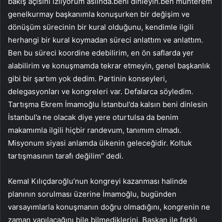
bakış açısını izliyorum aslında.beni dinleyin.ben muhterem
genelkurmay başkanımla konuşurken bir değişim ve
dönüşüm sürecinin bir kural olduğunu, kendimle ilgili
herhangi bir kural koymadan süreci anlattım ve anlattım.
Ben bu süreci koordine edebilirim, en ön saflarda yer
alabilirim ve konuşmamda tekrar etmeyin, genel başkanlık
gibi bir şartım yok dedim. Partinin konseyleri,
delegasyonları ve kongreleri var. Defalarca söyledim.
Tartışma Ekrem İmamoğlu İstanbul’da kalsın beni dinlesin
İstanbul’a ne olacak diye yere oturtulsa da benim
makamımla ilgili hiçbir randevum, tanımım olmadı.
Misyonum siyasi anlamda ülkenin geleceğidir. Koltuk
tartışmasının tarafı değilim” dedi.
Kemal Kılıçdaroğlu’nun kongreyi kazanması halinde
planının sorulması üzerine İmamoğlu, bugünden
varsayımlarla konuşmanın doğru olmadığını, kongrenin ne
zaman yapılacağını bile bilmediklerini, Başkan ile farklı