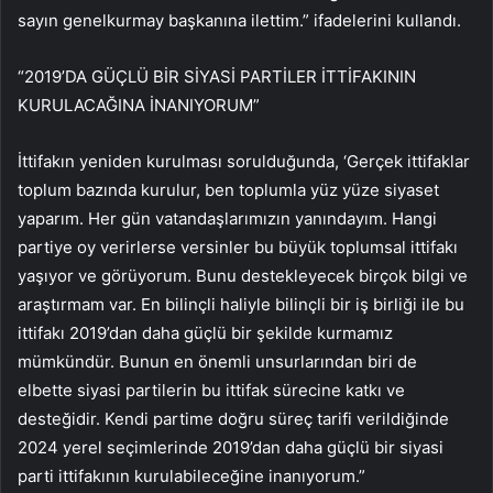
sayın genelkurmay başkanına ilettim.” ifadelerini kullandı.
“2019’DA GÜÇLÜ BİR SİYASİ PARTİLER İTTİFAKININ
KURULACAĞINA İNANIYORUM”
İttifakın yeniden kurulması sorulduğunda, ‘Gerçek ittifaklar
toplum bazında kurulur, ben toplumla yüz yüze siyaset
yaparım. Her gün vatandaşlarımızın yanındayım. Hangi
partiye oy verirlerse versinler bu büyük toplumsal ittifakı
yaşıyor ve görüyorum. Bunu destekleyecek birçok bilgi ve
araştırmam var. En bilinçli haliyle bilinçli bir iş birliği ile bu
ittifakı 2019’dan daha güçlü bir şekilde kurmamız
mümkündür. Bunun en önemli unsurlarından biri de
elbette siyasi partilerin bu ittifak sürecine katkı ve
desteğidir. Kendi partime doğru süreç tarifi verildiğinde
2024 yerel seçimlerinde 2019’dan daha güçlü bir siyasi
parti ittifakının kurulabileceğine inanıyorum.”