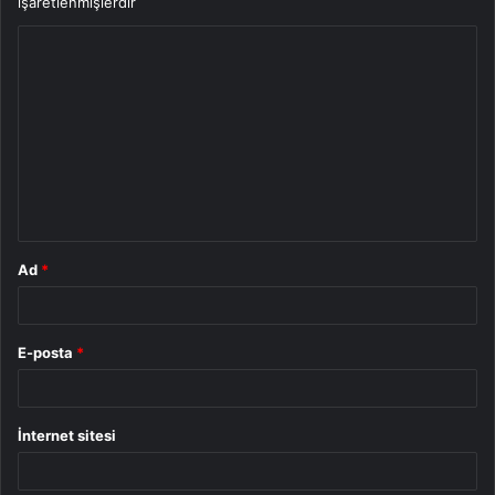
işaretlenmişlerdir
Y
o
r
u
m
*
Ad
*
E-posta
*
İnternet sitesi