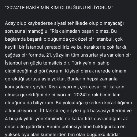
“2024’TE RAKİBİMİN KİM OLDUĞUNU BİLİYORUM”
Aday olup kaybederse siyasi tehlikede olup olmayacağı
sorusuna İmamoğlu, “Risk almadan başarı olmaz. Bu
bağlamda başarılı olduğumda çok özel bir İstanbul, çok
keyifli bir İstanbul yaratabiliriz ve bu karakterle çok farklı,
çağdaş bir formda, 21. yüzyılın tüm unsurlarıyla var olan bir
İstanbul en güçlü temsilcisidir. Türkiye’nin. sahip
olabileceğimizi görüyorum. Kişisel olarak nerede olmam
gerektiği sorusu asla yoktur. Bunların hepsi zamanla
konuşulacak şeyler. Risk alıyorum, çok cesur bir kararın
olması gerektiğini de biliyorum. 2024’te rakibimin kim
olduğunu da biliyorum. Bu yolculuğa çıkarken kararlılığımın
altını çiziyorum. İttifak süreçleriyle ilgili hassasiyetlerimi ve
4 buçuk yıldır yönetimimde ne kadar titiz davrandığımı az
önce dile getirdim. Benim potansiyelime baktığınızda en
yüksek oyu alan kümelerden biri olan bugünkü iktidar