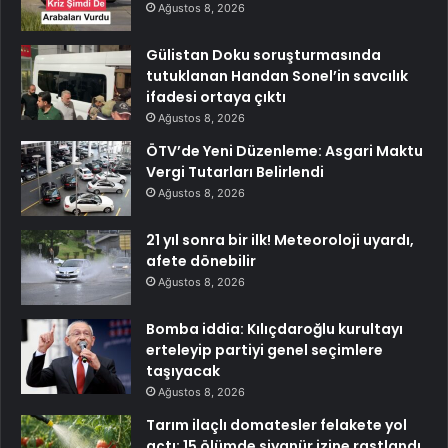
Ağustos 8, 2026
Gülistan Doku soruşturmasında
tutuklanan Handan Sonel’in savcılık
ifadesi ortaya çıktı
Ağustos 8, 2026
ÖTV’de Yeni Düzenleme: Asgari Maktu
Vergi Tutarları Belirlendi
Ağustos 8, 2026
21 yıl sonra bir ilk! Meteoroloji uyardı,
afete dönebilir
Ağustos 8, 2026
Bomba iddia: Kılıçdaroğlu kurultayı
erteleyip partiyi genel seçimlere
taşıyacak
Ağustos 8, 2026
Tarım ilaçlı domatesler felakete yol
açtı: 15 ölümde siyanür izine rastlandı