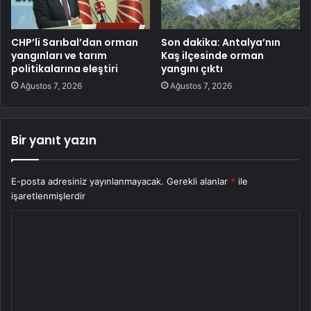
CHP’li Sarıbal’dan orman
Son dakika: Antalya’nın
yangınları ve tarım
Kaş ilçesinde orman
politikalarına eleştiri
yangını çıktı
Ağustos 7, 2026
Ağustos 7, 2026
Bir yanıt yazın
E-posta adresiniz yayınlanmayacak.
Gerekli alanlar
*
ile
işaretlenmişlerdir
Y
o
r
u
m