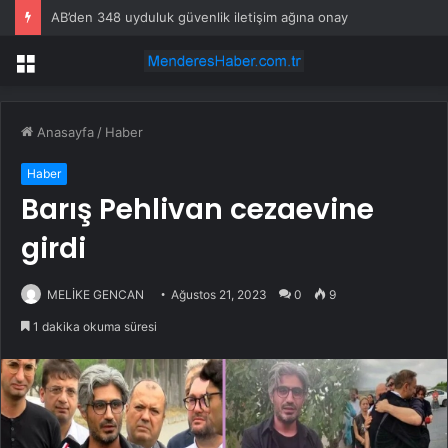
AB’den 348 uyduluk güvenlik iletişim ağına onay
Menü
Anasayfa
/
Haber
Haber
Barış Pehlivan cezaevine
girdi
MELİKE GENCAN
Ağustos 21, 2023
0
9
1 dakika okuma süresi