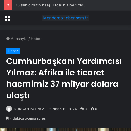
33 şehidimizin naaşı Erdal’ın siperi oldu
Menü
Anasayfa
/
Haber
Haber
Cumhurbaşkanı Yardımcısı
Yılmaz: Afrika ile ticaret
hacmimiz 37 milyar dolara
ulaştı
NURCAN BAYRAM
Nisan 19, 2024
0
0
4 dakika okuma süresi