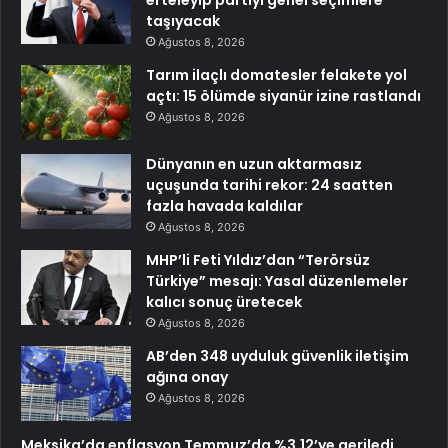
taşıyacak
Ağustos 8, 2026
Tarım ilaçlı domatesler felakete yol
açtı: 15 ölümde siyanür izine rastlandı
Ağustos 8, 2026
Dünyanın en uzun aktarmasız
uçuşunda tarihi rekor: 24 saatten
fazla havada kaldılar
Ağustos 8, 2026
MHP’li Feti Yıldız’dan “Terörsüz
Türkiye” mesajı: Yasal düzenlemeler
kalıcı sonuç üretecek
Ağustos 8, 2026
AB’den 348 uyduluk güvenlik iletişim
ağına onay
Ağustos 8, 2026
Meksika’da enflasyon Temmuz’da %3,12’ye geriledi,