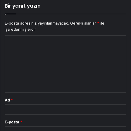
Bir yanıt yazın
E-posta adresiniz yayınlanmayacak.
Gerekli alanlar
*
ile
işaretlenmişlerdir
Y
o
r
u
m
*
Ad
*
E-posta
*