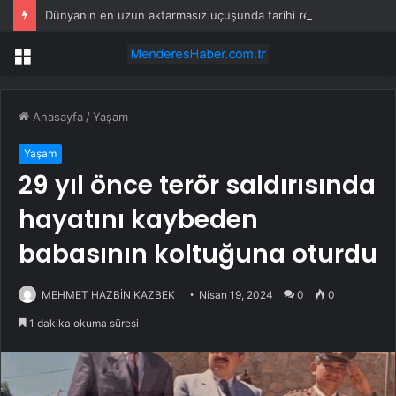
Dünyanın en uzun aktarmasız uçuşunda tarihi rekor: 24 saatten fazla havada kaldılar
Menü
Anasayfa
/
Yaşam
Yaşam
29 yıl önce terör saldırısında
hayatını kaybeden
babasının koltuğuna oturdu
MEHMET HAZBİN KAZBEK
Nisan 19, 2024
0
0
1 dakika okuma süresi