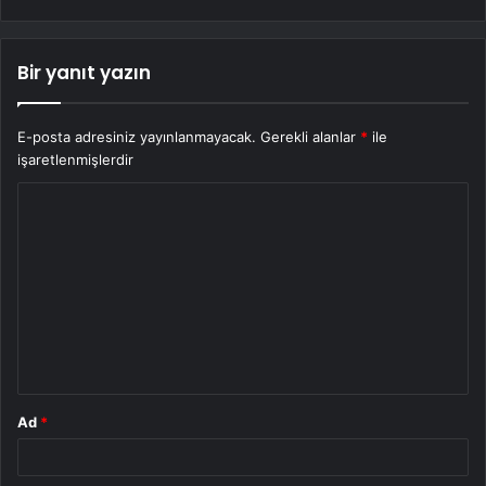
Bir yanıt yazın
E-posta adresiniz yayınlanmayacak.
Gerekli alanlar
*
ile
işaretlenmişlerdir
Y
o
r
u
m
*
Ad
*