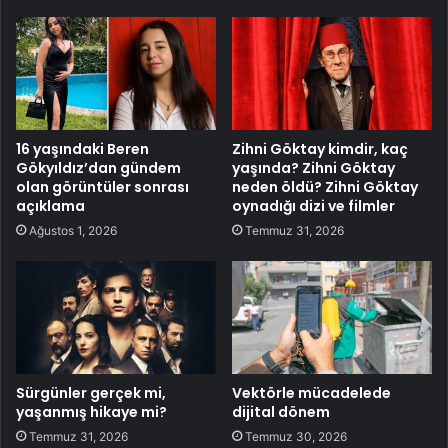
16 yaşındaki Beren
Zihni Göktay kimdir, kaç
Gökyıldız’dan gündem
yaşında? Zihni Göktay
olan görüntüler sonrası
neden öldü? Zihni Göktay
açıklama
oynadığı dizi ve filmler
Ağustos 1, 2026
Temmuz 31, 2026
Sürgünler gerçek mi,
Vektörle mücadelede
yaşanmış hikaye mi?
dijital dönem
Temmuz 31, 2026
Temmuz 30, 2026