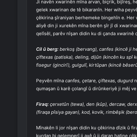
Ji navên xwarinên mîna arvan, biçrik, bijîreş, he
gelek xwarinan de tê bikaranîn. Her wiha peyvên
çêkirina şîraniyan berhemeke bingehîn e. Her wi
aliyê din ji xurekên mîna berên şîr jî di xwari
qelîsêl, parêv nîşan didin ku di çanda xwarinê
Cil û berg:
berkoş (bervang), canfes (kincê ji h
çiftexas (patiska), deling, dijûn (kincên ku spî
fisegur (gincirî), gulgulî, kirtûpan (kincê bêserû
Peyvên mîna
canfes, çetare, çiftexas, dugurd
n
qumaşan û karê çolangî û dirûnkeriyê ji mêj ve
Firaq:
çerxetûn (tewa), den (kûp), dercaw, derxû
(firaqa pîsiya gayan), kod, kovik, rimbêşik (be
Mînakên li jor nîşan didin ku çêkirina dîzik û f
kurdan bi gelemperî ji axê û ji daran hatine çêkir