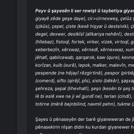
Peyv û şayesên li ser rewişt û taybetiya giy
giyayê zêde geşe daye), cir>cirnexweş, çelûz (
(çikûs), çepel, çiste (kesê hişyar û destsivik), ç
degel, dexwer, destkîsî (alîkariya nehênî), dest
(hîlebaz), fistoqî, fortek, virker, vizek, virtoqî,
xeberbezîn, xêrxwaz, xêrnedî, xêrnexwaz, xum
jêhatî, qabilcewab, qarqarok, kaw (qure), kevne (
korîzan, kulb (xurê), lepok, malker, malevîn, m
pespende (ne hêjayî rêzgirtinê), pespor (pirbêj), 
(comerd), sifto (qirêjî, pîs), sisto (bêkêr), şaş
şehreza, şepal (lihevhatî), şeşo (kesên bi şeş tilî
lê bi eslê xwe ne ji wî gundî ne), terlan (cindî)
totirne (mêrê bejnbilind, navmil pehn), tukme 
Şayes û pênaseyên der barê giyaneweran de jî t
pênasekirin nîşan didin ku kurdan giyanewer hem