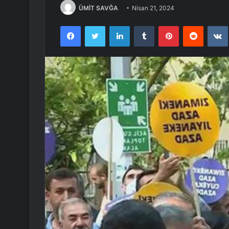
ÜMİT SAVĞA
Nisan 21, 2024
Facebook
Twitter
LinkedIn
Tumblr
Pinterest
Reddit