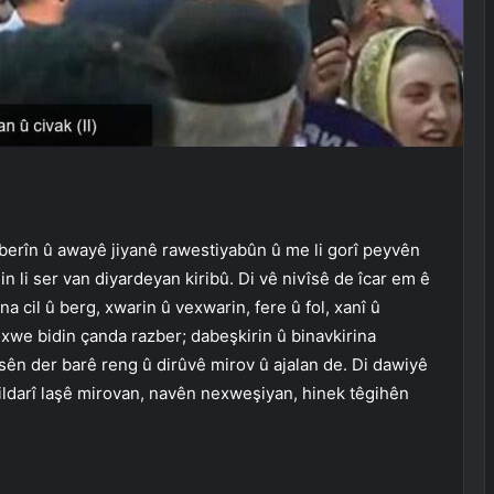
hilberîn û awayê jiyanê rawestiyabûn û me li gorî peyvên
 li ser van diyardeyan kiribû. Di vê nivîsê de îcar em ê
a cil û berg, xwarin û vexwarin, fere û fol, xanî û
ê xwe bidin çanda razber; dabeşkirin û binavkirina
sên der barê reng û dirûvê mirov û ajalan de. Di dawiyê
ildarî laşê mirovan, navên nexweşiyan, hinek têgihên