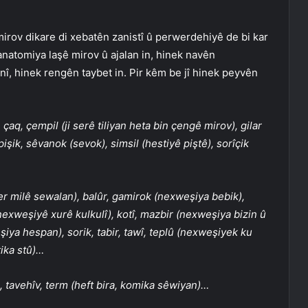
irov dikare di xebatên zanistî û perwerdehiyê de bi kar
anatomiya laşê mirov û ajalan in, hinek navên
î, hinek rengên taybet in. Pir kêm be jî hinek peyvên
çaq, çempil (ji serê tiliyan heta bin çengê mirov), gilar
 pişik, sêvanok (sevok), simsil (hestiyê piştê), sorîçik
ser milê sewalan), balûr, gamirok (nexweşiya bebik),
 nexweşiyê xurê kulkulî), kotî, mazbir (nexweşiya bizin û
iya hespan), sorik, tabir, tawî, teplû (nexweşiyek ku
tika stû)…
), tavehîv, term (heft bira, komika sêwiyan)…