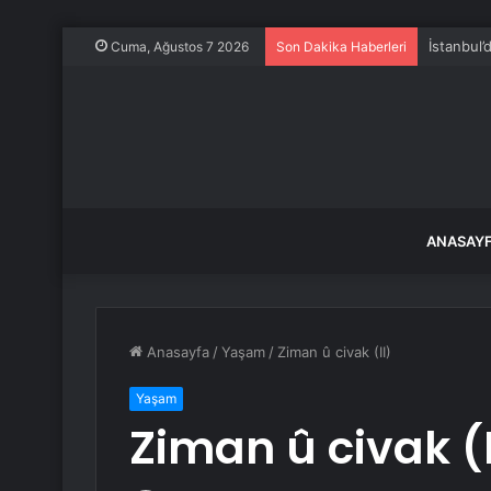
İstanbul’
Cuma, Ağustos 7 2026
Son Dakika Haberleri
ANASAY
Anasayfa
/
Yaşam
/
Ziman û civak (II)
Yaşam
Ziman û civak (I