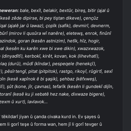
aneweran:
bale, bexîl, belakir, bextûr, bireş, bitir (ajal û
kesê zêde dipirse, bi pey tiştan dikeve), çençûz
îqal (ajalê jar û lawaz), çopîk (safik), devmirî, devnerm,
bûrî (mirov li qusûra wî nanêre), eletewş, enrok, finûnî
 gazindok, goran (kesên astnizim), hetîk, hîz, hogir,
al (kesên ku karên xwe bi xwe dikin), xwazxwazok,
dinyadîtî), kerbokî, kirêt, kovan, kok (lihevhatî),
elaq (durû), mûdî (kîndar), pespeqele (henekçî),
pêsîrtengî, pitat (pitpitok), rastgo, rikoyî, rûgirtî, sexî
xapîn (kesê xapînok ê bi şaşik), şehbaz (kêfxweş),
), şût (kone, jîr, çavnas), tefarîk (kesên li gundekî dijîn,
, toranî (kesê ku ji xebatê hez nake, dixwaze bigere),
(zexm û xurt), lavlavok…
êkildarî jiyan û çanda civaka kurd in. Ev şayes û
 li gorî teşe û forma wan, hem jî li gorî tevger û