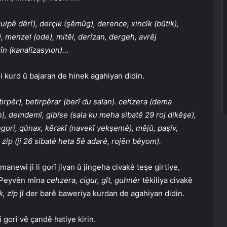
lpê dêrî), derçik (şêmûg), derence, xincîk (bûtik),
, menzel (ode), mitêl, derîzan, dergeh, avrêj
zîn (kanalîzasyıon)…
 li kurd û bajaran de hinek agahiyan didin.
irpêr), betirpêrar (berî du salan). cehzera (dema
), demdemî, gibîse (sala ku meha sibatê 29 roj dikêşe),
ingorî, qûnax, kêrakî (navekî yekşemê), mêjû, paşîv,
 zîp (ji 26 sibatê heta 5ê adarê, rojên bêyom).
newî jî li gorî jiyan û jingeha civakê teşe girtiye,
. Peyvên mîna
cehzera, cigur, gît, guhnêr
têkiliya civakê
, zîp
jî der barê baweriya kurdan de agahiyan didin.
i gorî vê çandê hatiye kirin.