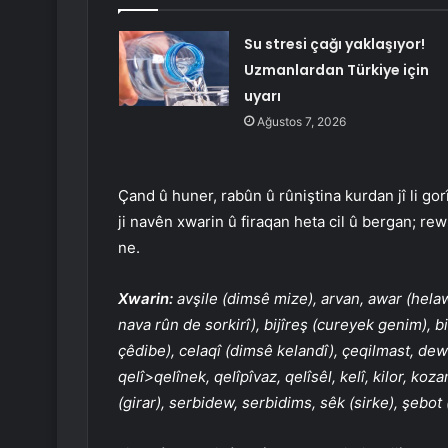
Su stresi çağı yaklaşıyor!
Uzmanlardan Türkiye için
uyarı
Ağustos 7, 2026
Çand û huner, rabûn û rûniştina kurdan jî li gor
ji navên xwarin û firaqan heta cil û bergan; re
ne.
Xwarin:
avşile (dimsê mize), arvan, awar (helaw)
nava rûn de sorkirî), bijîreş (cureyek genim), bi
çêdibe), celaqî (dimsê kelandî), çeqilmast, dewkî
qelî>qelînek, qelîpîvaz, qelîsêl, kelî, kilor, koz
(girar), serbidew, serbidims, sêk (sirke), şebot