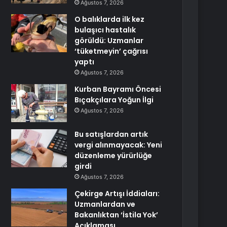
Ağustos 7, 2026
O balıklarda ilk kez
bulaşıcı hastalık
görüldü: Uzmanlar
‘tüketmeyin’ çağrısı
yaptı
Ağustos 7, 2026
Kurban Bayramı Öncesi
Bıçakçılara Yoğun İlgi
Ağustos 7, 2026
Bu satışlardan artık
vergi alınmayacak: Yeni
düzenleme yürürlüğe
girdi
Ağustos 7, 2026
Çekirge Artışı İddiaları:
Uzmanlardan ve
Bakanlıktan ‘İstila Yok’
Açıklaması