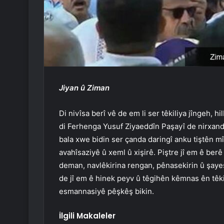
Jiyan û Ziman
Di nivîsa berî vê de em li ser têkiliya jîngeh, 
di Ferhenga Yusuf Ziyaeddîn Paşayî de nirxandin
bala xwe bidin ser çanda daringî anku tiştên mîn
avahîsaziyê û xeml û xişirê. Piştre jî em ê ber
deman, navlêkirina rengan, pênasekirin û şaye
de jî em ê hinek peyv û têgihên kêmnas ên têk
esmannasiyê pêşkêş bikin.
İlgili Makaleler