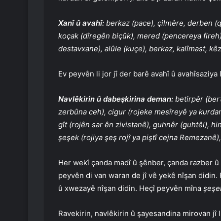
Xanî û avahî:
berkaz (pace), çilmêre, derben (qu
koçak (dîregên biçûk), mered (pencereya fireh)
destavxane), alûle (kuçe), berkaz, kalîmast, kê
Ev peyvên li jor jî der barê avahî û avahîsaziya
Navlêkirin û dabeşkirina deman:
betirpêr (bert
zerbûna ceh), cigur (rojeke mesîreyê ya kurdan
gît (rojên sar ên zivistanê), guhnêr (guhtêl), h
şeşek (rojiya şeş rojî ya piştî cejna Remezanê),
Her wekî çanda madî û şênber, çanda razber û ma
peyvên di van waran de jî vê yekê nîşan didin
û xwezayê nîşan didin. Heçî peyvên mîna
şeşek
Ravekirin, navlêkirin û şayesandina mirovan jî l