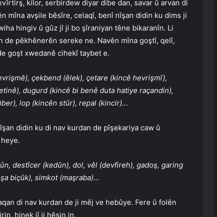
vîrtirş, kilor, serbirdew diyar dibe dan, savar û arvan di
 mîna avşile bêsîre, celaqî, benî nîşan didin ku dims ji
ha hingiv û gûz jî ji bo şîraniyan têne bikaranîn. Li
nan de pêkhênerên sereke ne. Navên mîna goştî, qelî,
 de goşt xwedanê cihekî taybet e.
evrişmê), çekbend (êlek), çetare (kincê hevrişmî),
 ketinê), dugurd (kincê bi benê duta hatiye raçandin),
ber), lop (kincên stûr), repal (kincir)…
îşan didin ku di nav kurdan de pîşekariya caw û
 heye.
n, destîcer (kedûn), dol, vêl (devfireh), gadoş, garing
roşa biçûk), simkot (maşraba)…
iraqan di nav kurdan de ji mêj ve hebûye. Fere û folên
in, hinek jî ji hêsin in.