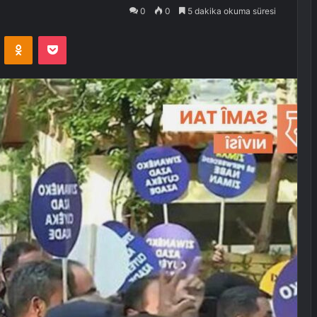
0
0
5 dakika okuma süresi
VKontakte
Odnoklassniki
Pocket