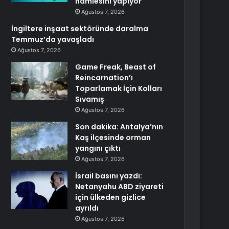
hamlesini yapıyor
Ağustos 7, 2026
İngiltere inşaat sektöründe daralma
Temmuz’da yavaşladı
Ağustos 7, 2026
Game Freak, Beast of
Reincarnation’ı
Toparlamak İçin Kolları
Sıvamış
Ağustos 7, 2026
Son dakika: Antalya’nın
Kaş ilçesinde orman
yangını çıktı
Ağustos 7, 2026
İsrail basını yazdı:
Netanyahu ABD ziyareti
için ülkeden gizlice
ayrıldı
Ağustos 7, 2026