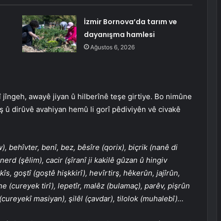
İzmir Bornova’da tarım ve
dayanışma hamlesi
Ağustos 6, 2026
î jîngeh, awayê jiyan û hilberînê teşe girtiye. Bo nimûne
wş û dirûvê avahiyan hemû li gorî pêdiviyên vê civakê
, behîvter, benî, bez, bêsîre (qorix), biçrik (nanê di
nerd (şêlim), cacir (şîranî ji kakilê gûzan û hingiv
s, goştî (goştê hişkkirî), hevîrtirş, hêkerûn, jajîrûn,
ane (cureyek tirî), lepetîr, malêz (bulamaç), parêv, pişrûn
 (cureyekî masiyan), şilêl (çavdar), tilolok (muhalebî)…