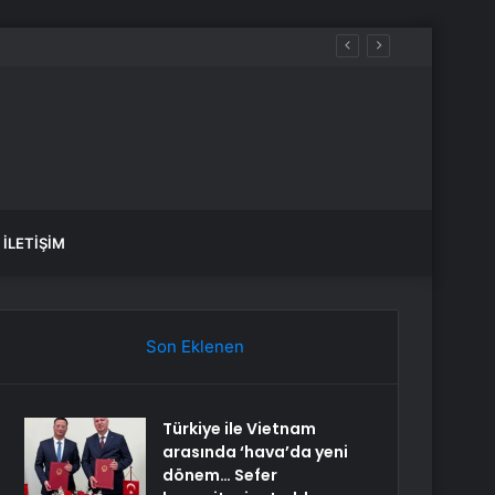
var, hangi yollar kapalı?
İLETIŞIM
Son Eklenen
Türkiye ile Vietnam
arasında ‘hava’da yeni
dönem… Sefer