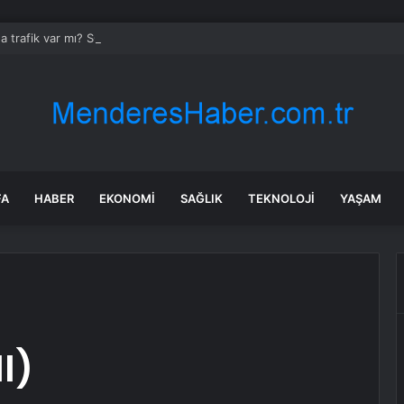
da trafik var mı? SON DAKİKA! 22 Temmuz Çarşamba hangi ilçelerde trafik 
FA
HABER
EKONOMI
SAĞLIK
TEKNOLOJI
YAŞAM
I)