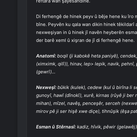
reftara wan şayesandine.
Di ferhengê de hinek peyv û bêje hene ku îro m
bîne. Peyvên ku qala wan dikin hinek têkildarî 
nexweşiyan in û hinek jî navên heyberên esman
der barê xeml û xişran de jî di ferhengê hene.
Anatomî:
boqil (ji kabokê heta paniyê), cendek, 
(ximximk, qilî)), hinav, lep> lepik, navik, pehnî,
(gewrî)…
Nexweşî:
bûkik (kulek), cedew (kul û birîna li 
gunoyî, hawî (dînokî), xurê, kirnas (rûyê ji ber
mihan), mîzel, navêş, penceşêr, serceh (nexweş
mirov pê ji ser hişê xwe diçe), tihnûşik (êşa pa
Esman û Stêrnasî:
kadiz, hîvik, pêwir (gelawêj