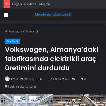
Engelli Bireylerle Buluşma
Menü
Anasayfa
/
Teknoloji
Teknoloji
Volkswagen, Almanya’daki
fabrikasında elektrikli araç
üretimini durdurdu
EMRE MERTER KESGİN
Kasım 13, 2023
0
3
1 dakika okuma süresi