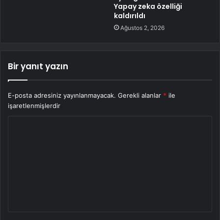
Yapay zeka özelliği
kaldırıldı
Ağustos 2, 2026
Bir yanıt yazın
E-posta adresiniz yayınlanmayacak.
Gerekli alanlar
*
ile
işaretlenmişlerdir
Y
o
r
u
m
*