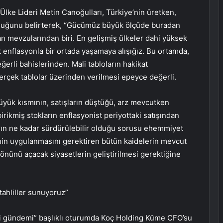
Ülke Lideri Metin Canoğulları, Türkiye’nin üretken,
olduğunu belirterek, “Gücümüz büyük ölçüde buradan
 mevzularından biri. En gelişmiş ülkeler dahi yüksek
ak enflasyonla bir ortada yaşamaya alışığız. Bu ortamda,
ğerli bahislerinden. Mali tabloların hakikat
erçek tablolar üzerinden verilmesi epeyce değerli.
üyük kısmının, satışların düştüğü, arz mevcutken
rikmiş stokların enflasyonist periyottaki satışından
arın ne kadar sürdürülebilir olduğu sorusu ehemmiyet
nin uygulanmasını gerektiren bütün kaidelerin mevcut
önünü açacak siyasetlerin geliştirilmesi gerektiğine
tahliller sunuyoruz”
i gündemi” başlıklı oturumda Koç Holding Küme CFO’su