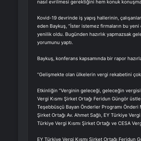
nasıl evrilmesi gerektiğini hem konuk konuşmacı
Kovid-19 devrinde iş yapış hallerinin, çalışanları
eden Baykuş, “İster istemez firmaların bu yen
yenilik oldu. Bugünden hazırlık yapmazsak gele
yorumunu yaptı.
Baykuş, konferans kapsamında bir rapor hazırla
“Gelişmekte olan ülkelerin vergi rekabetini ç
Etkinliğin “Verginin geleceği, geleceğin vergi
Vergi Kısmı Şirket Ortağı Feridun Güngör üstle
Teşebbüsçü Bayan Önderler Programı Önderi M
Şirket Ortağı Av. Ahmet Sağlı, EY Türkiye Verg
Türkiye Vergi Kısmı Şirket Ortağı ve CESA Vergi
EY Türkiye Vergi Kısmı Şirket Ortağı Feridun G