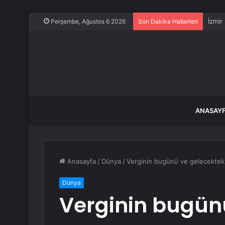
İzmir
Perşembe, Ağustos 6 2026
Son Dakika Haberleri
ANASAY
Anasayfa
/
Dünya
/
Verginin bugünü ve gelecekteki 
Dünya
Verginin bugün