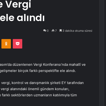
e Vergi
ele alındı
0
7
3 dakika okuma süresi
VKontakte
Odnoklassniki
Pocket
asım’da düzenlenen Vergi Konferansı’nda mahallî ve
elişmeler birçok farklı perspektifte ele alındı.
vergi, kontrol ve danışmanlık şirketi EY tarafından
 vergi alanındaki önemli gündem konuları,
 farklı sektörlerden uzmanların katılımıyla tüm