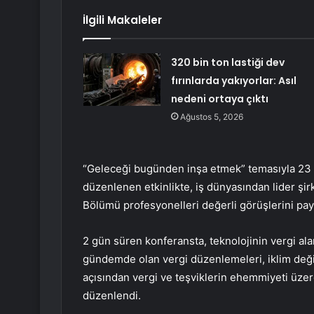
İlgili Makaleler
320 bin ton lastiği dev
fırınlarda yakıyorlar: Asıl
nedeni ortaya çıktı
Ağustos 5, 2026
“Geleceği bugünden inşa etmek” temasıyla 23 Ka
düzenlenen etkinlikte, iş dünyasından lider şir
Bölümü profesyonelleri değerli görüşlerini payl
2 gün süren konferansta, teknolojinin vergi al
gündemde olan vergi düzenlemeleri, iklim değiş
açısından vergi ve teşviklerin ehemmiyeti üze
düzenlendi.