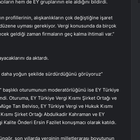
ların hem de EY gruplarının ele aldığını bildirdi.
n profillerinin, alışkanlıkların çok değiştiğine işaret
i düzene uyması gerekiyor. Vergi konusunda da birçok
cek geldiği zaman firmaların geç kalma ihtimali var.”
yacaklarını da aktardı.
ok daha yoğun şekilde sürdürdüğünü görüyoruz”
si” başlıklı oturumunun moderatörlüğünü ise EY Türkiye
ndi. Oturuma, EY Türkiye Vergi Kısmı Şirket Ortağı ve
üge Tan Belviso, EY Türkiye Vergi ve Hukuk Kısmı
i Kısmı Şirket Ortağı Abdulkadir Kahraman ve EY
 Kalite Önderi Ersin Fazilet konuşmacı olarak katıldı.
üngör, son yıllarda verginin milletlerarası boyutunun