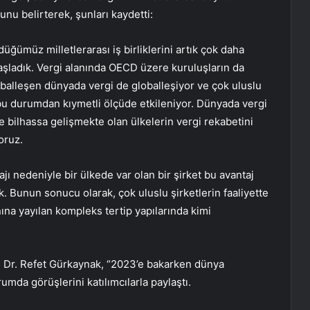
u belirterek, şunları kaydetti:
düğümüz milletlerarası iş birliklerini artık çok daha
aşladık. Vergi alanında OECD üzere kuruluşların da
loballeşen dünyada vergi de globalleşiyor ve çok uluslu
es bu durumdan kıymetli ölçüde etkileniyor. Dünyada vergi
 bilhassa gelişmekte olan ülkelerin vergi rekabetini
oruz.
jı nedeniyle bir ülkede var olan bir şirket bu avantaj
k. Bunun sonucu olarak, çok uluslu şirketlerin faaliyette
ına yayılan kompleks tertip yapılarında kimi
f. Dr. Refet Gürkaynak, “2023’e bakarken dünya
umda görüşlerini katılımcılarla paylaştı.