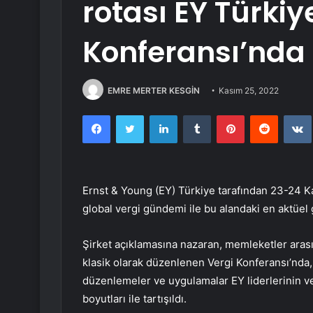
rotası EY Türkiy
Konferansı’nda 
EMRE MERTER KESGİN
Kasım 25, 2022
Facebook
Twitter
LinkedIn
Tumblr
Pinterest
Reddit
Ernst & Young (EY) Türkiye tarafından 23-24 K
global vergi gündemi ile bu alandaki en aktüel g
Şirket açıklamasına nazaran, memleketler arası 
klasik olarak düzenlenen Vergi Konferansı’nda,
düzenlemeler ve uygulamalar EY liderlerinin ve
boyutları ile tartışıldı.