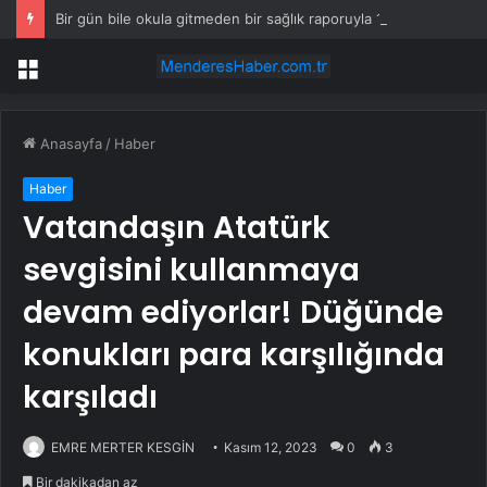
Bir gün bile okula gitmeden bir sağlık raporuyla 17 yıl boyunca maaş aldı
Menü
Anasayfa
/
Haber
Haber
Vatandaşın Atatürk
sevgisini kullanmaya
devam ediyorlar! Düğünde
konukları para karşılığında
karşıladı
EMRE MERTER KESGİN
Kasım 12, 2023
0
3
Bir dakikadan az