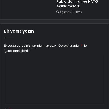
Rubio’dan İran ve NATO
Açıklamaları
Ağustos 5, 2026
Bir yanıt yazın
E-posta adresiniz yayınlanmayacak.
Gerekli alanlar
*
ile
işaretlenmişlerdir
Y
o
r
u
m
*