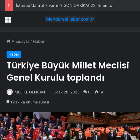
İstanbul’da trafik var mı? SON DAKİKA! 22 Temmuz Çarşamba hangi ilçelerde trafik var, hangi yollar kapalı?
Menü
Anasayfa
/
Haber
Haber
Türkiye Büyük Millet Meclisi
Genel Kurulu toplandı
MELİKE GENCAN
Ocak 20, 2023
0
14
1 dakika okuma süresi