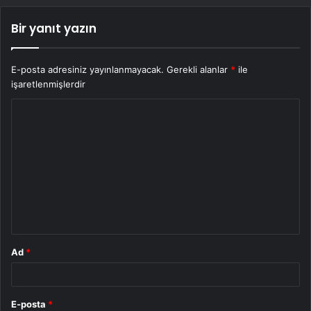
Bir yanıt yazın
E-posta adresiniz yayınlanmayacak.
Gerekli alanlar
*
ile
işaretlenmişlerdir
Y
o
r
u
m
*
Ad
*
E-posta
*