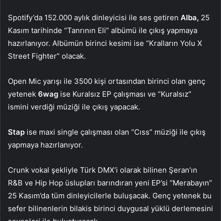
Spotify’da 152.000 aylık dinleyicisi ile ses getiren
Alba,
25
Kasım tarihinde “Tanrının Eli” albümü ile çıkış yapmaya
hazırlanıyor. Albümün birinci kesimi ise “Kralların Yolu X
Street Fighter” olacak.
Open Mic yarışı ile 3500 kişi ortasından birinci olan genç
yetenek
6wag
ise Kuralsız EP çalışması ve “Kuralsız”
ismini verdiği müziği ile çıkış yapacak.
Stap
ise maxi single çalışması olan “Cıss” müziği ile çıkış
yapmaya hazırlanıyor.
Crunk vokal şekliyle Türk DMX’i olarak bilinen Şeran’ın
R&B ve Hip Hop üslupları barındıran yeni EP’si “Merabayın”
25 Kasım’da tüm dinleyicilerle buluşacak. Genç yetenek bu
sefer bilinenlerin bilakis birinci duygusal yüklü derlemesini