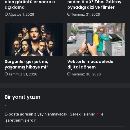
olan görüntüler sonrası
neden öldü? Zihni Göktay
açıklama
oynadığı dizi ve filmler
Ağustos 1, 2026
Temmuz 31, 2026
Sürgünler gerçek mi,
Vektörle mücadelede
yaşanmış hikaye mi?
dijital dönem
Temmuz 31, 2026
Temmuz 30, 2026
Bir yanıt yazın
E-posta adresiniz yayınlanmayacak.
Gerekli alanlar
*
ile
işaretlenmişlerdir