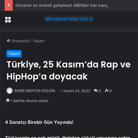
Gecenin en önemli gelişmesi! ABD’den İran kararı: Yaptırımlar kaldırıldı
Menü
Anasayfa
/
Yaşam
Yaşam
Türkiye, 25 Kasım’da Rap ve
HipHop’a doyacak
EMRE MERTER KESGİN
Kasım 24, 2022
0
9
1 dakika okuma süresi
4 Sanatçı Birebir Gün Yayında!
Türkiye’nin en çok müzik dinleten şirketi unvanına sahip