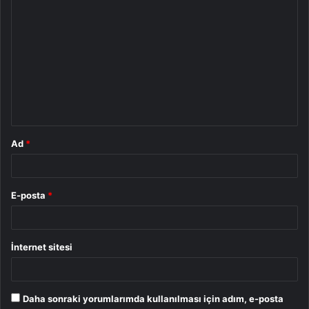
Y
o
r
u
m
*
Ad
*
E-posta
*
İnternet sitesi
Daha sonraki yorumlarımda kullanılması için adım, e-posta