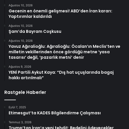
Ağustos 10, 2026
Gecenin en önemli gelişmesi! ABD’den İran kararı:
Yaptırımlar kaldırıldı
Ağustos 10, 2026
Şam’da Bayram Coşkusu
Ağustos 10, 2026
Yavuz Ağıralioğlu: Ağıralioğlu: Öcalan’ın Meclis’ten ve
milletin vekillerinden önce gördüğü metne ‘yasa
tasarısı’ değil, ‘pazarlık metni’ denir
Ağustos 9, 2026
YENİ Partili Aykut Kaya: “Dış hat uçuşlarında bagaj
hakkı artırılmalı”
Rastgele Haberler
Eylül 7, 2025
Etimesgut’ta KADES Bilgilendirme Çalışması
Temmuz 3, 2026
Trump’tan İran’a yeni tehdit: Bedelini ödeyecekler