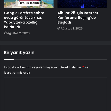
Google Earth’te sahte
Albüm: 25. Çin İnternet
uydu görüntüsü krizi:
Konferansı Beijing’de
Yapay zeka özelliği
Başladı
kaldırıldı
Ağustos 1, 2026
Ağustos 2, 2026
Bir yanıt yazın
E-posta adresiniz yayınlanmayacak.
Gerekli alanlar
*
ile
işaretlenmişlerdir
Y
o
r
u
m