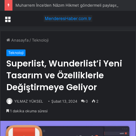
Muharrem İnce’den Nâzım Hikmet göndermeli paylaşım: Vatan hainliğine devam ediyor hâlâ
Menü
Anasayfa
/
Teknoloji
Teknoloji
Superlist, Wunderlist’i Yeni
Tasarım ve Özelliklerle
Değiştirmeye Geliyor
YILMAZ YÜKSEL
Şubat 13, 2024
0
2
1 dakika okuma süresi