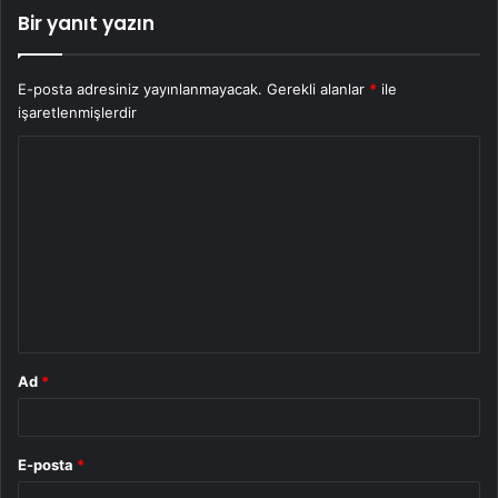
Bir yanıt yazın
E-posta adresiniz yayınlanmayacak.
Gerekli alanlar
*
ile
işaretlenmişlerdir
Y
o
r
u
m
*
Ad
*
E-posta
*