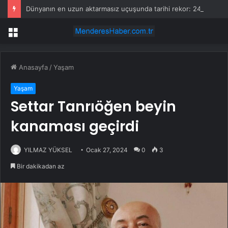
Dünyanın en uzun aktarmasız uçuşunda tarihi rekor: 24 saatten fazla havada kaldılar
Menü
Anasayfa
/
Yaşam
Yaşam
Settar Tanrıöğen beyin
kanaması geçirdi
YILMAZ YÜKSEL
Ocak 27, 2024
0
3
Bir dakikadan az