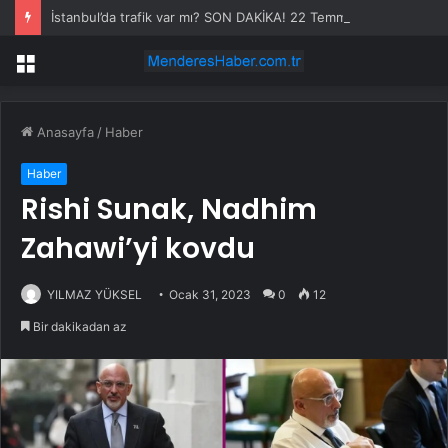
İstanbul’da trafik var mı? SON DAKİKA! 22 Temmuz Çarşamba hangi ilçelerde trafik var, hangi yollar kapalı?
Menü
Anasayfa
/
Haber
Haber
Rishi Sunak, Nadhim
Zahawi’yi kovdu
YILMAZ YÜKSEL
Ocak 31, 2023
0
12
Bir dakikadan az