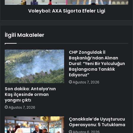
Voleybol: AXA Sigorta Efeler Ligi
İlgili Makaleler
CHP Zonguldak İl
Başkanlığı’ndan Alınan
Dural: “Yeni Bir Yolculuğun
Başlangıcına Tanıklık
Ediyoruz”
Ağustos 7, 2026
Son dakika: Antalya’nın
Kaş ilçesinde orman
yangını çıktı
Ağustos 7, 2026
Çanakkale’de Uyuşturucu
Operasyonu: 5 Tutuklama
Ağustos 6, 2026