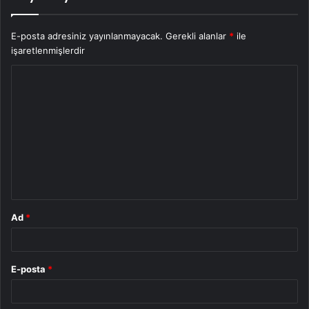
E-posta adresiniz yayınlanmayacak.
Gerekli alanlar
*
ile
işaretlenmişlerdir
Y
o
r
u
m
*
Ad
*
E-posta
*