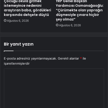
Çocuğu okula gitmek
YRP Genel Başkan
istemeyince nedenini
Yardımcısı Osmanağaoğlu:
araştıran baba, gördükleri
“Çürümekte olan yaprağın
karşısında dehşete düştü
düşmesiyle çınara hiçbir
şey olmaz”
Ağustos 6, 2026
Ağustos 6, 2026
Bir yanıt yazın
E-posta adresiniz yayınlanmayacak.
Gerekli alanlar
*
ile
işaretlenmişlerdir
Y
o
r
u
m