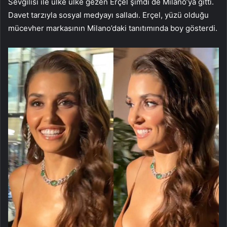
Sevgilisi ile ülke ülke gezen Erçel şimdi de Milano’ya gitti.
Davet tarzıyla sosyal medyayı salladı. Erçel, yüzü olduğu
mücevher markasının Milano’daki tanıtımında boy gösterdi.