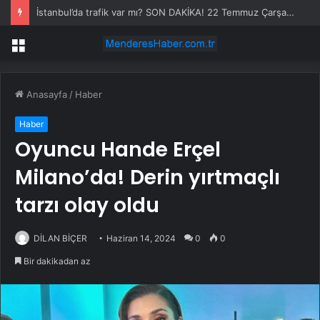
İstanbul’da trafik var mı? SON DAKİKA! 22 Temmuz Çarşamba hangi ilçelerde trafik var, hangi yollar kapalı?
Menü
Anasayfa
/
Haber
Haber
Oyuncu Hande Erçel
Milano’da! Derin yırtmaçlı
tarzı olay oldu
DİLAN BİÇER
Haziran 14, 2024
0
0
Bir dakikadan az