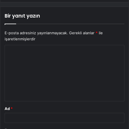
Bir yanıt yazın
E-posta adresiniz yayınlanmayacak.
Gerekli alanlar
*
ile
işaretlenmişlerdir
Y
o
r
u
m
*
Ad
*