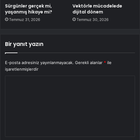
Sürgünler gerçek mi,
Vektörle mücadelede
yaşanmış hikaye mi?
dijital dönem
Temmuz 31, 2026
Temmuz 30, 2026
Bir yanıt yazın
E-posta adresiniz yayınlanmayacak.
Gerekli alanlar
*
ile
işaretlenmişlerdir
Y
o
r
u
m
*