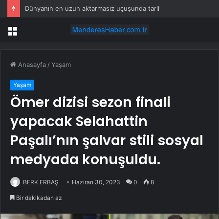
Dünyanın en uzun aktarmasız uçuşunda tarihi rekor: 24 saatten fazla havada kaldılar
Menü
Anasayfa
/
Yaşam
Yaşam
Ömer dizisi sezon finali
yapacak Selahattin
Paşalı’nın şalvar stili sosyal
medyada konuşuldu.
BERK ERBAŞ
Haziran 30, 2023
0
8
Bir dakikadan az