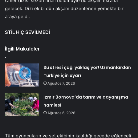
Ömer dizisi sezon finali bölümüyle bu akşam ekrana
gelecek. Dizi ekibi dün akşam düzenlenen yemekte bir
araya geldi.
STİL HİÇ SEVİLMEDİ
İlgili Makaleler
Su stresi çağı yaklaşıyor! Uzmanlardan
Türkiye için uyarı
Ağustos 7, 2026
İzmir Bornova’da tarım ve dayanışma
hamlesi
Ağustos 6, 2026
Tüm oyuncuların ve set ekibinin katıldığı gecede eğlenceli