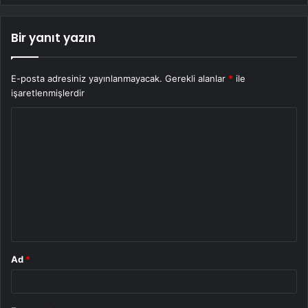
Bir yanıt yazın
E-posta adresiniz yayınlanmayacak.
Gerekli alanlar
*
ile
işaretlenmişlerdir
Y
o
r
u
m
*
Ad
*