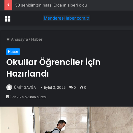
33 şehidimizin naaşı Erdal’ın siperi oldu
Menü
Anasayfa
/
Haber
Haber
Okullar Öğrenciler İçin
Hazırlandı
ÜMİT SAVĞA
Eylül 3, 2025
0
0
1 dakika okuma süresi