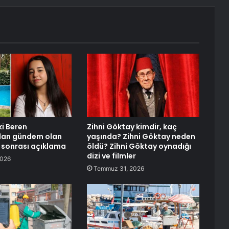
ki Beren
Zihni Göktay kimdir, kaç
’dan gündem olan
yaşında? Zihni Göktay neden
 sonrası açıklama
öldü? Zihni Göktay oynadığı
dizi ve filmler
2026
Temmuz 31, 2026