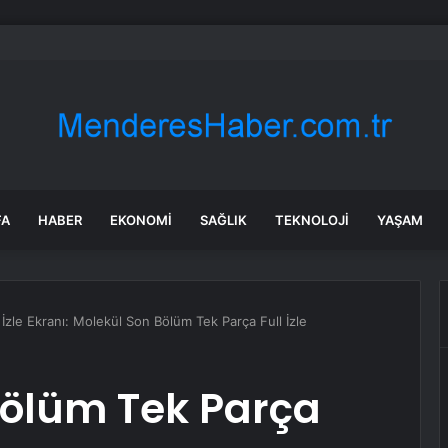
ün bile okula gitmeden bir sağlık raporuyla 17 yıl boyunca maaş aldı
FA
HABER
EKONOMI
SAĞLIK
TEKNOLOJI
YAŞAM
le Ekranı: Molekül Son Bölüm Tek Parça Full İzle
ölüm Tek Parça