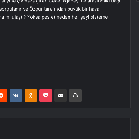
isi yine çıkmaza girer. Gece, ağabeyi ile arasındaki bağı
 sorgulanır ve Özgür tarafından büyük bir hayal
rına mı ulaştı? Yoksa pes etmeden her şeyi sisteme
erest
Reddit
VKontakte
Odnoklassniki
Pocket
E-Posta ile paylaş
Yazdır