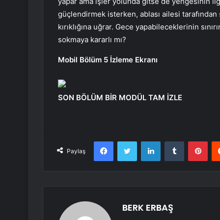
yapar ama işler yolunda gitse de yengesinin ilg
güçlendirmek isterken, ablası ailesi tarafından
kırıklığına uğrar. Gece yapabileceklerinin sını
sokmaya kararlı mı?
Mobil Bölüm 5 İzleme Ekranı
SON BÖLÜM BİR MODÜL TAM İZLE
Facebook
Twitter
LinkedIn
Tumblr
Pint
Paylaş
BERK ERBAŞ