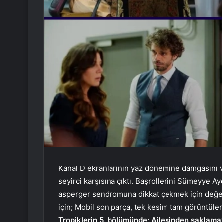
Kanal D ekranlarının yaz dönemine damgasını
seyirci karşısına çıktı. Başrollerini Sümeyye A
asperger sendromuna dikkat çekmek için değerli
için; Mobil son parça, tek kesim tam görüntül
Tropiklerin 5. bölümünde; Ailesinden saklam