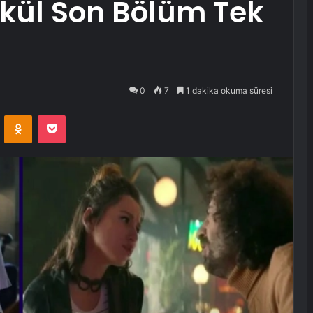
lekül Son Bölüm Tek
0
7
1 dakika okuma süresi
VKontakte
Odnoklassniki
Pocket