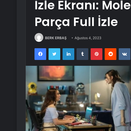
İzle Ekranı: Mo
Parça Full İzle
BERK ERBAŞ
Ağustos 4, 2023
Facebook
Twitter
LinkedIn
Tumblr
Pinterest
Reddit