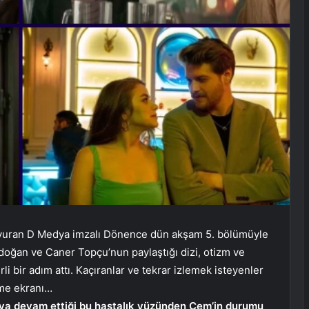
 vuran D Medya imzalı Dönence dün akşam 5. bölümüyle
ydoğan ve Caner Topçu’nun paylaştığı dizi, otizm ve
 bir adım attı. Kaçıranlar ve tekrar izlemek isteyenler
eme ekranı…
aya devam ettiği bu hastalık yüzünden Cem’in durumu