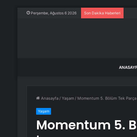
Bir g
Perşembe, Ağustos 6 2026
Son Dakika Haberleri
ANASAY
Anasayfa
/
Yaşam
/
Momentum 5. Bölüm Tek Parça İz
Yaşam
Momentum 5. B