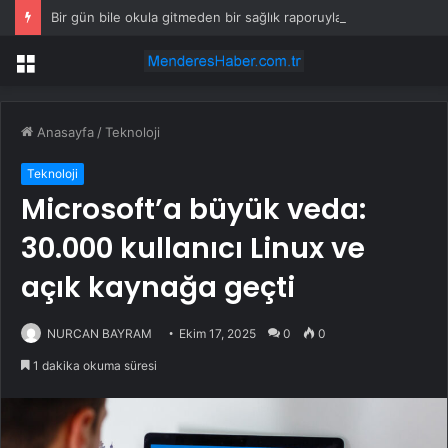
Bir gün bile okula gitmeden bir sağlık raporuyla 17 yıl boyunca maaş aldı
Menü
Anasayfa
/
Teknoloji
Teknoloji
Microsoft’a büyük veda:
30.000 kullanıcı Linux ve
açık kaynağa geçti
NURCAN BAYRAM
Ekim 17, 2025
0
0
1 dakika okuma süresi