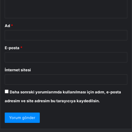
m
*
Ad
*
E-posta
*
İnternet sitesi
Daha sonraki yorumlarımda kullanılması için adım, e-posta
adresim ve site adresim bu tarayıcıya kaydedilsin.