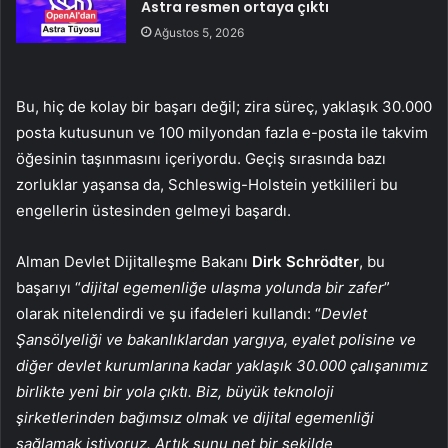
Astra resmen ortaya çıktı
Ağustos 5, 2026
Bu, hiç de kolay bir başarı değil; zira süreç, yaklaşık 30.000
posta kutusunun ve 100 milyondan fazla e-posta ile takvim
öğesinin taşınmasını içeriyordu. Geçiş sırasında bazı
zorluklar yaşansa da, Schleswig-Holstein yetkilileri bu
engellerin üstesinden gelmeyi başardı.
Alman Devlet Dijitalleşme Bakanı
Dirk Schrödter
, bu
başarıyı “
dijital egemenliğe ulaşma yolunda bir zafer
”
olarak nitelendirdi ve şu ifadeleri kullandı: “
Devlet
Şansölyeliği ve bakanlıklardan yargıya, eyalet polisine ve
diğer devlet kurumlarına kadar yaklaşık 30.000 çalışanımız
birlikte yeni bir yola çıktı. Biz, büyük teknoloji
şirketlerinden bağımsız olmak ve dijital egemenliği
sağlamak istiyoruz. Artık şunu net bir şekilde