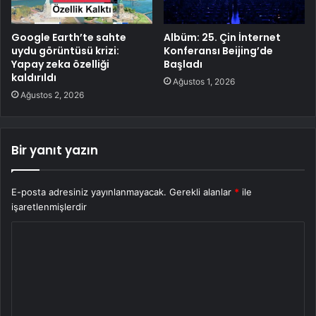
Google Earth’te sahte
Albüm: 25. Çin İnternet
uydu görüntüsü krizi:
Konferansı Beijing’de
Yapay zeka özelliği
Başladı
kaldırıldı
Ağustos 1, 2026
Ağustos 2, 2026
Bir yanıt yazın
E-posta adresiniz yayınlanmayacak.
Gerekli alanlar
*
ile
işaretlenmişlerdir
Y
o
r
u