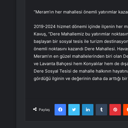
“Meram’ın her mahallesi önemli yatırımlar kaza
2019-2024 hizmet dönemi içinde ilçenin her ma
Kavuş, “Dere Mahallemiz bu yatırımlar noktası
başlayan bir sosyal tesis ile turizm destinasyo
önemli noktasını kazandı Dere Mahallesi. Havasıy
Meram’ın en güzel mahallelerinden biri olan D
ve Lavanta Bahçesi hem Konyalılar hem de dışar
Dere Sosyal Tesisi de mahalle halkının hayat
gördüğü ilginin ve değerinin daha da arttığı b
Facebook
Twitter
LinkedIn
Tumblr
Pint
Paylaş