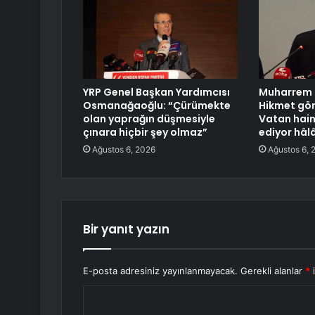
YRP Genel Başkan Yardımcısı
Muharrem 
Osmanağaoğlu: “Çürümekte
Hikmet gön
olan yaprağın düşmesiyle
Vatan hain
çınara hiçbir şey olmaz”
ediyor hâl
Ağustos 6, 2026
Ağustos 6, 
Bir yanıt yazın
E-posta adresiniz yayınlanmayacak.
Gerekli alanlar
*
i
Y