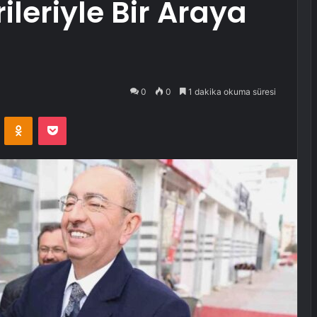
leriyle Bir Araya
0
0
1 dakika okuma süresi
VKontakte
Odnoklassniki
Pocket