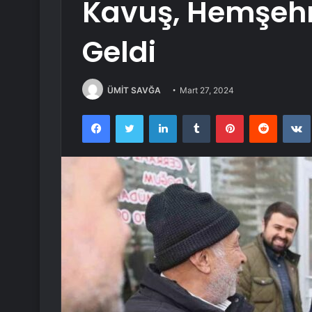
Kavuş, Hemşehri
Geldi
ÜMİT SAVĞA
Mart 27, 2024
Facebook
Twitter
LinkedIn
Tumblr
Pinterest
Reddit