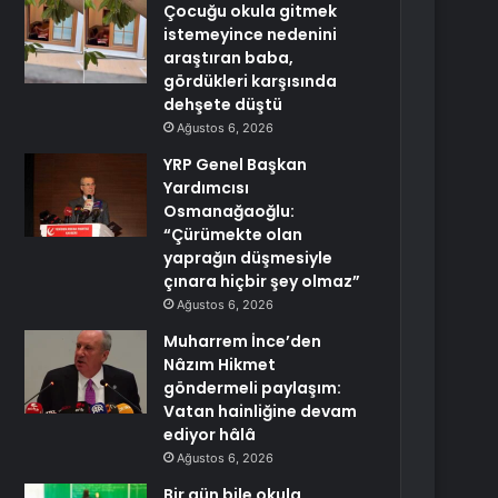
Çocuğu okula gitmek
istemeyince nedenini
araştıran baba,
gördükleri karşısında
dehşete düştü
Ağustos 6, 2026
YRP Genel Başkan
Yardımcısı
Osmanağaoğlu:
“Çürümekte olan
yaprağın düşmesiyle
çınara hiçbir şey olmaz”
Ağustos 6, 2026
Muharrem İnce’den
Nâzım Hikmet
göndermeli paylaşım:
Vatan hainliğine devam
ediyor hâlâ
Ağustos 6, 2026
Bir gün bile okula