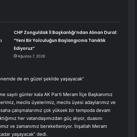
CHP Zonguldak İl Başkanlığı’ndan Alınan Dural:
ı
“Yeni Bir Yolculuğun Başlangıcına Tanıklık
Ediyoruz”
Ağustos 7, 2026
önemde de en güzel şekilde yaşayacak”
e sayılı günler kala AK Parti Meram İlçe Başkanımız
lerimiz, meclis üyelerimiz, meclis üyesi adaylarımız ve
z saha çalışmalarımız çok yüksek bir tempoda devam
ıktığımız her vatandaşımızdan güç alıyor, duasını
ımız ve zamanımız bereketleniyor. İnşallah Meram
adar yaşayacak” dedi.