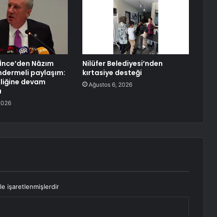
İnce’den Nâzım
Nilüfer Belediyesi’nden
dermeli paylaşım:
kırtasiye desteği
liğine devam
Ağustos 6, 2026
â
2026
le işaretlenmişlerdir