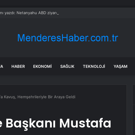
sını yazdı: Netanyahu ABD ziyareti için ülkeden gizlice ayrıldı
FA
HABER
EKONOMI
SAĞLIK
TEKNOLOJI
YAŞAM
 Kavuş, Hemşehrileriyle Bir Araya Geldi
 Başkanı Mustafa