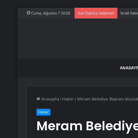
İsrail ba
Cuma, Ağustos 7 2026
Son Dakika Haberleri
ANASAY
Anasayfa
/
Haber
/
Meram Belediye Başkanı Mustafa
Haber
Meram Belediye