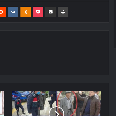
erest
Reddit
VKontakte
Odnoklassniki
Pocket
E-Posta ile paylaş
Yazdır