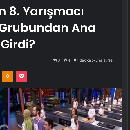
n 8. Yarışmacı
0 Grubundan Ana
Girdi?
0
4
1 dakika okuma süresi
VKontakte
Odnoklassniki
Pocket