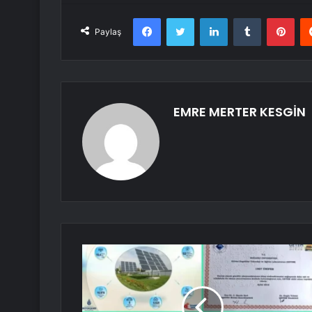
Facebook
Twitter
LinkedIn
Tumblr
Pint
Paylaş
EMRE MERTER KESGİN