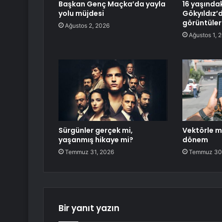
Başkan Genç Maçka’da yayla
16 yaşında
yolu müjdesi
Gökyıldız
görüntüler
Ağustos 2, 2026
Ağustos 1, 
Sürgünler gerçek mi,
Vektörle m
yaşanmış hikaye mi?
dönem
Temmuz 31, 2026
Temmuz 30
Bir yanıt yazın