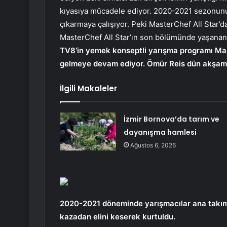
kıyasıya mücadele ediyor. 2020-2021 sezonunun 
çıkarmaya çalışıyor. Peki MasterChef All Star’d
MasterChef All Star’ın son bölümünde yaşananl
TV8’in yemek konseptli yarışma programı Mas
gelmeye devam ediyor. Ömür Reis dün akşam 
İlgili Makaleler
İzmir Bornova’da tarım ve
dayanışma hamlesi
Ağustos 6, 2026
2020-2021 döneminde yarışmacılar ana takıma
kazadan elini keserek kurtuldu.