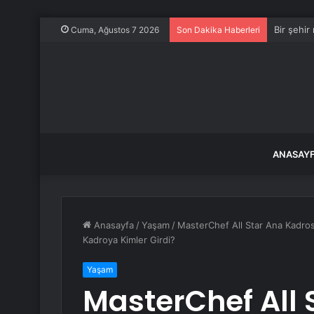
Bir şehir
Cuma, Ağustos 7 2026
Son Dakika Haberleri
ANASAY
Anasayfa
/
Yaşam
/
MasterChef All Star Ana Kadro
Kadroya Kimler Girdi?
Yaşam
MasterChef All 