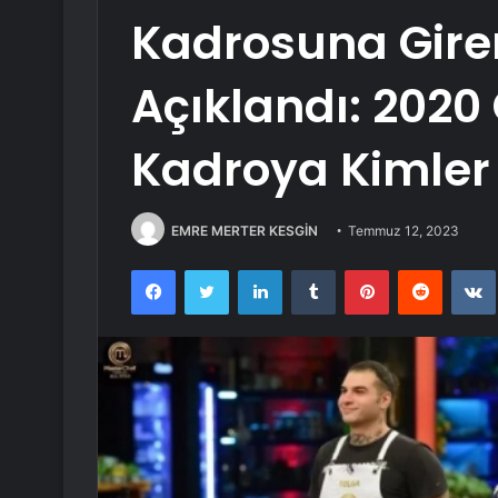
Kadrosuna Gire
Açıklandı: 202
Kadroya Kimler 
EMRE MERTER KESGİN
Temmuz 12, 2023
Facebook
Twitter
LinkedIn
Tumblr
Pinterest
Reddit