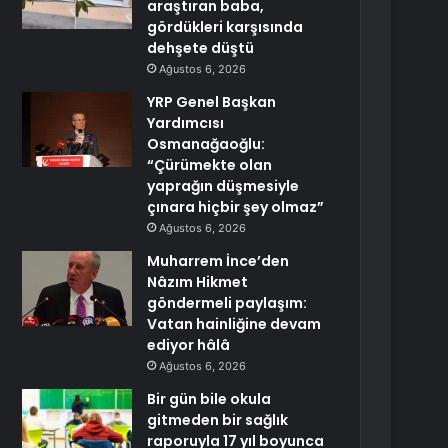
araştıran baba,
gördükleri karşısında
dehşete düştü
Ağustos 6, 2026
YRP Genel Başkan
Yardımcısı
Osmanağaoğlu:
“Çürümekte olan
yaprağın düşmesiyle
çınara hiçbir şey olmaz”
Ağustos 6, 2026
Muharrem İnce’den
Nâzım Hikmet
göndermeli paylaşım:
Vatan hainliğine devam
ediyor hâlâ
Ağustos 6, 2026
Bir gün bile okula
gitmeden bir sağlık
raporuyla 17 yıl boyunca