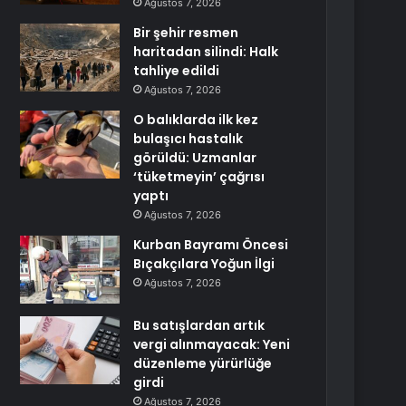
Ağustos 7, 2026
Bir şehir resmen
haritadan silindi: Halk
tahliye edildi
Ağustos 7, 2026
O balıklarda ilk kez
bulaşıcı hastalık
görüldü: Uzmanlar
‘tüketmeyin’ çağrısı
yaptı
Ağustos 7, 2026
Kurban Bayramı Öncesi
Bıçakçılara Yoğun İlgi
Ağustos 7, 2026
Bu satışlardan artık
vergi alınmayacak: Yeni
düzenleme yürürlüğe
girdi
Ağustos 7, 2026