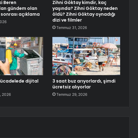
ki Beren
Zihni Göktay kimdir, kaç
’dan gündem olan
yaşında? Zihni Göktay neden
 sonrası açıklama
öldü? Zihni Göktay oynadığı
dizi ve filmler
2026
Temmuz 31, 2026
ücadelede dijital
3 saat buz arıyorlardı, şimdi
ücretsiz alıyorlar
, 2026
Temmuz 29, 2026