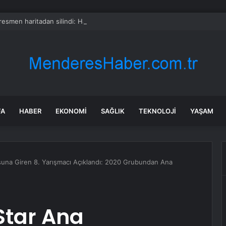
 resmen haritadan silindi: Halk tahliye edildi
FA
HABER
EKONOMI
SAĞLIK
TEKNOLOJI
YAŞAM
suna Giren 8. Yarışmacı Açıklandı: 2020 Grubundan Ana
Star Ana