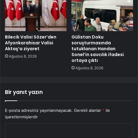
Bilecik Valisi Sözer’den
Gülistan Doku
Afyonkarahisar Valisi
soruşturmasında
Aktaş’a ziyaret
tutuklanan Handan
Sonel’in savcılık ifadesi
Ağustos 8, 2026
ortaya çıktı
Ağustos 8, 2026
Bir yanıt yazın
E-posta adresiniz yayınlanmayacak.
Gerekli alanlar
*
ile
işaretlenmişlerdir
Y
o