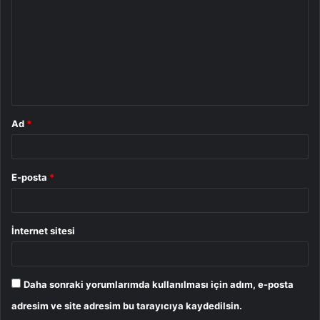
r
u
m
*
Ad
*
E-posta
*
İnternet sitesi
Daha sonraki yorumlarımda kullanılması için adım, e-posta
adresim ve site adresim bu tarayıcıya kaydedilsin.