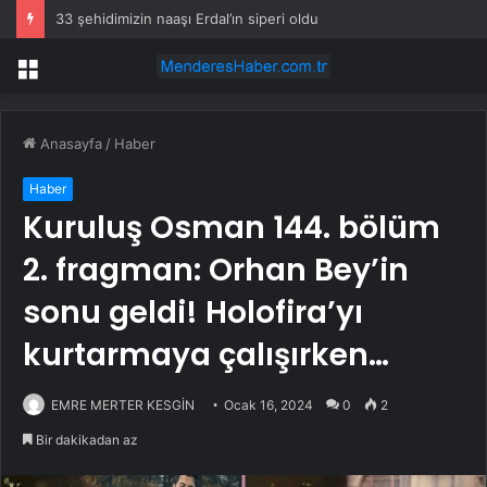
33 şehidimizin naaşı Erdal’ın siperi oldu
Menü
Anasayfa
/
Haber
Haber
Kuruluş Osman 144. bölüm
2. fragman: Orhan Bey’in
sonu geldi! Holofira’yı
kurtarmaya çalışırken…
EMRE MERTER KESGİN
Ocak 16, 2024
0
2
Bir dakikadan az