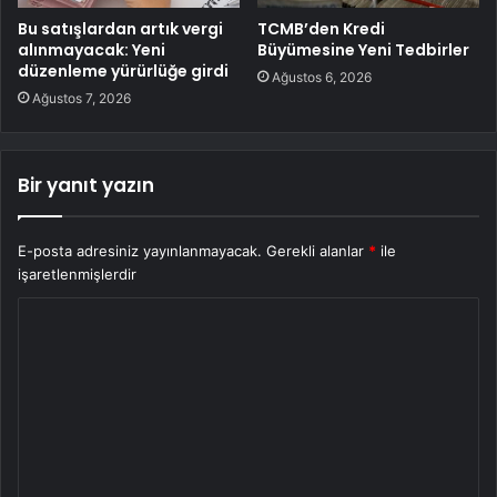
Bu satışlardan artık vergi
TCMB’den Kredi
alınmayacak: Yeni
Büyümesine Yeni Tedbirler
düzenleme yürürlüğe girdi
Ağustos 6, 2026
Ağustos 7, 2026
Bir yanıt yazın
E-posta adresiniz yayınlanmayacak.
Gerekli alanlar
*
ile
işaretlenmişlerdir
Y
o
r
u
m
*