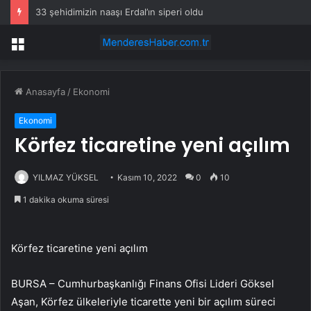
33 şehidimizin naaşı Erdal’ın siperi oldu
Menü
Anasayfa
/
Ekonomi
Ekonomi
Körfez ticaretine yeni açılım
YILMAZ YÜKSEL
Kasım 10, 2022
0
10
1 dakika okuma süresi
Körfez ticaretine yeni açılım
BURSA – Cumhurbaşkanlığı Finans Ofisi Lideri Göksel
Aşan, Körfez ülkeleriyle ticarette yeni bir açılım süreci