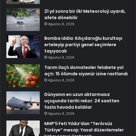
21 yıl sonra bir ilk! Meteoroloji uyardı,
afete dönebilir
Ağustos 8, 2026
Bomba iddia: Kılıçdaroğlu kurultayı
erteleyip partiyi genel seçimlere
taşıyacak
Ağustos 8, 2026
Tarım ilaçlı domatesler felakete yol
açtı: 15 ölümde siyanür izine rastlandı
Ağustos 8, 2026
Dünyanın en uzun aktarmasız
uçuşunda tarihi rekor: 24 saatten
fazla havada kaldılar
Ağustos 8, 2026
MHP’li Feti Yıldız’dan “Terörsüz
Türkiye” mesajı: Yasal düzenlemeler