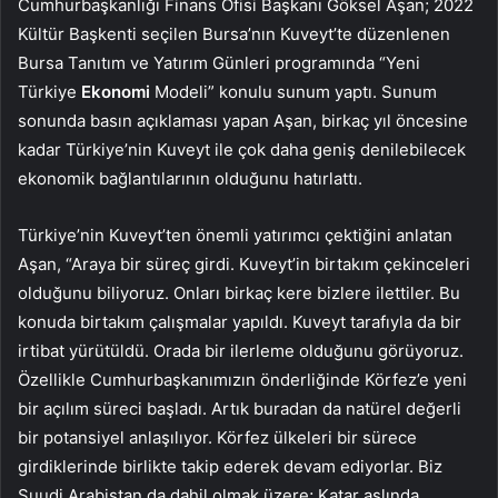
Cumhurbaşkanlığı Finans Ofisi Başkanı Göksel Aşan; 2022
Kültür Başkenti seçilen Bursa’nın Kuveyt’te düzenlenen
Bursa Tanıtım ve Yatırım Günleri programında “Yeni
Türkiye
Ekonomi
Modeli” konulu sunum yaptı. Sunum
sonunda basın açıklaması yapan Aşan, birkaç yıl öncesine
kadar Türkiye’nin Kuveyt ile çok daha geniş denilebilecek
ekonomik bağlantılarının olduğunu hatırlattı.
Türkiye’nin Kuveyt’ten önemli yatırımcı çektiğini anlatan
Aşan, “Araya bir süreç girdi. Kuveyt’in birtakım çekinceleri
olduğunu biliyoruz. Onları birkaç kere bizlere ilettiler. Bu
konuda birtakım çalışmalar yapıldı. Kuveyt tarafıyla da bir
irtibat yürütüldü. Orada bir ilerleme olduğunu görüyoruz.
Özellikle Cumhurbaşkanımızın önderliğinde Körfez’e yeni
bir açılım süreci başladı. Artık buradan da natürel değerli
bir potansiyel anlaşılıyor. Körfez ülkeleri bir sürece
girdiklerinde birlikte takip ederek devam ediyorlar. Biz
Suudi Arabistan da dahil olmak üzere; Katar aslında