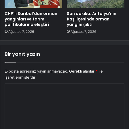
CHP’li Sarıbal’dan orman
Son dakika: Antalya’nın
yangınları ve tarım
Kaş ilçesinde orman
politikalarına eleştiri
yangını çıktı
Ağustos 7, 2026
Ağustos 7, 2026
Bir yanıt yazın
E-posta adresiniz yayınlanmayacak.
Gerekli alanlar
*
ile
işaretlenmişlerdir
Y
o
r
u
m