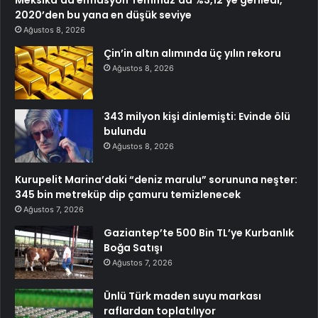
Meksika’da enflasyon Temmuz’da %3,12’ye geriledi,
2020’den bu yana en düşük seviye
Ağustos 8, 2026
Çin’in altın alımında üç yılın rekoru
Ağustos 8, 2026
343 milyon kişi dinlemişti: Evinde ölü
bulundu
Ağustos 8, 2026
Kurupelit Marina’daki “deniz marulu” sorununa neşter:
345 bin metreküp dip çamuru temizlenecek
Ağustos 7, 2026
Gaziantep’te 500 Bin TL’ye Kurbanlık
Boğa Satışı
Ağustos 7, 2026
Ünlü Türk maden suyu markası
raflardan toplatılıyor