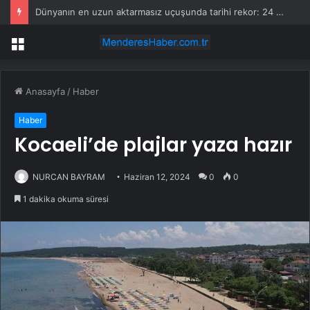
Dünyanın en uzun aktarmasız uçuşunda tarihi rekor: 24 saatten fazla havada kaldılar
Menü
Anasayfa
/
Haber
Haber
Kocaeli’de plajlar yaza hazır
NURCAN BAYRAM
Haziran 12, 2024
0
0
1 dakika okuma süresi