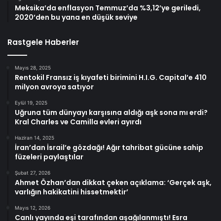
Meksika’da enflasyon Temmuz’da %3,12’ye geriledi,
2020’den bu yana en düşük seviye
Rastgele Haberler
Mayıs 28, 2025
Rentokil Fransız iş kıyafeti birimini H.I.G. Capital’e 410
milyon avroya satıyor
Eylül 19, 2025
Uğruna tüm dünyayı karşısına aldığı aşk sona mı erdi?
Kral Charles ve Camilla evleri ayırdı
Haziran 14, 2025
İran’dan İsrail’e gözdağı! Ağır tahribat gücüne sahip
füzeleri paylaştılar
Şubat 27, 2026
Ahmet Özhan’dan dikkat çeken açıklama: ‘Gerçek aşk,
varlığın hakikatini hissetmektir’
Mayıs 12, 2026
Canlı yayında eşi tarafından aşağılanmıştı! Esra