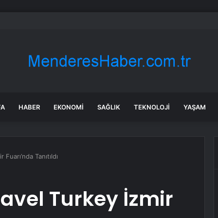
ün bile okula gitmeden bir sağlık raporuyla 17 yıl boyunca maaş aldı
FA
HABER
EKONOMI
SAĞLIK
TEKNOLOJI
YAŞAM
r Fuarı’nda Tanıtıldı
ravel Turkey İzmir