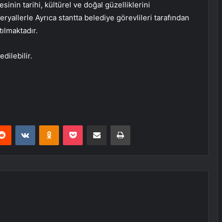
inin tarihi, kültürel ve doğal güzelliklerini
eryallerle Ayrıca stantta belediye görevlileri tarafından
tılmaktadır.
dilebilir.
erest
Reddit
VKontakte
Odnoklassniki
Pocket
E-Posta ile paylaş
Yazdır