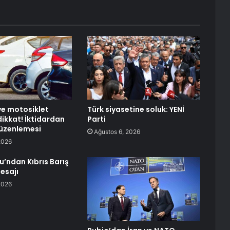
e motosiklet
Türk siyasetine soluk: YENİ
dikkat! İktidardan
Parti
üzenlemesi
Ağustos 6, 2026
2026
u’ndan Kıbrıs Barış
esajı
2026