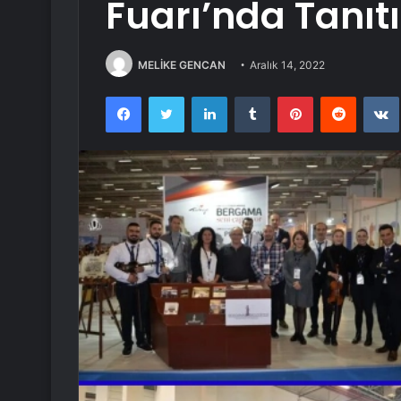
Fuarı’nda Tanıtı
MELİKE GENCAN
Aralık 14, 2022
Facebook
Twitter
LinkedIn
Tumblr
Pinterest
Reddit