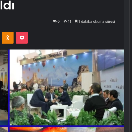
ldı
0
11
1 dakika okuma süresi
VKontakte
Odnoklassniki
Pocket