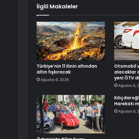
İlgili Makaleler
Türkiye’nin 11 ilinin altından
Otomobil v
altın fışkıracak
alacaklar 
yeni ÖTV d
Ağustos 6, 2026
Ağustos 6, 
Kılıçdaroğl
Harekatı m
Ağustos 6, 