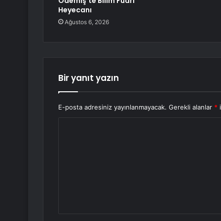
Ödemiş’te Bilim Fuarı
Heyecanı
Ağustos 6, 2026
Bir yanıt yazın
E-posta adresiniz yayınlanmayacak.
Gerekli alanlar
*
i
Y
o
r
u
m
*