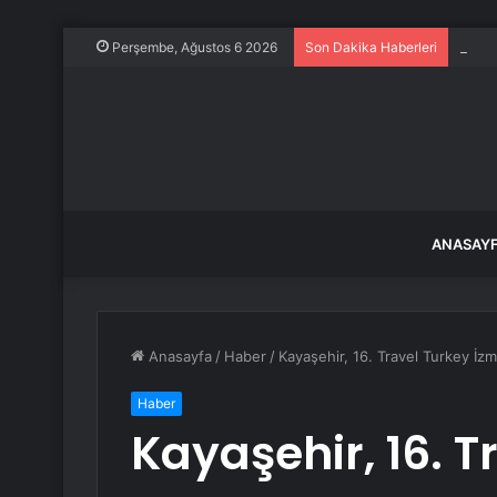
Bir g
Perşembe, Ağustos 6 2026
Son Dakika Haberleri
ANASAY
Anasayfa
/
Haber
/
Kayaşehir, 16. Travel Turkey İzmi
Haber
Kayaşehir, 16. T