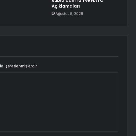
Rubio’dan İran ve NATO
Açıklamaları
Ağustos 5, 2026
le işaretlenmişlerdir