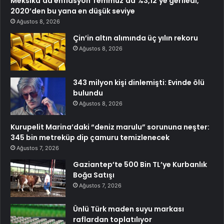
Meksika’da enflasyon Temmuz’da %3,12’ye geriledi,
2020’den bu yana en düşük seviye
Ağustos 8, 2026
Çin’in altın alımında üç yılın rekoru
Ağustos 8, 2026
343 milyon kişi dinlemişti: Evinde ölü
bulundu
Ağustos 8, 2026
Kurupelit Marina’daki “deniz marulu” sorununa neşter:
345 bin metreküp dip çamuru temizlenecek
Ağustos 7, 2026
Gaziantep’te 500 Bin TL’ye Kurbanlık
Boğa Satışı
Ağustos 7, 2026
Ünlü Türk maden suyu markası
raflardan toplatılıyor