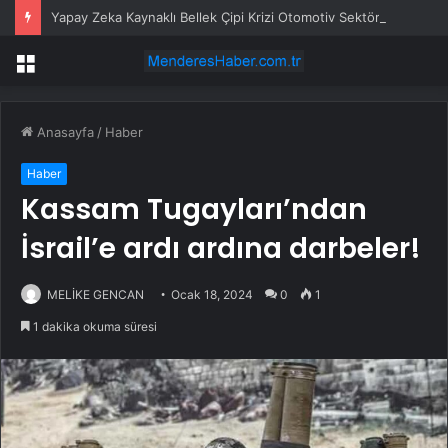
Yapay Zeka Kaynaklı Bellek Çipi Krizi Otomotiv Sektörünü Vurdu
Menü
Anasayfa
/
Haber
Haber
Kassam Tugayları’ndan
İsrail’e ardı ardına darbeler!
MELİKE GENCAN
Ocak 18, 2024
0
1
1 dakika okuma süresi