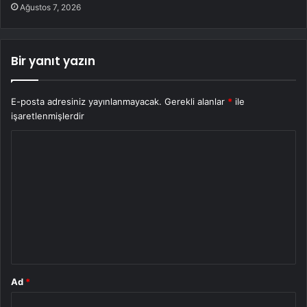
Ağustos 7, 2026
Bir yanıt yazın
E-posta adresiniz yayınlanmayacak.
Gerekli alanlar
*
ile
işaretlenmişlerdir
Y
o
r
u
m
*
Ad
*