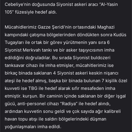
Cebeliye’nin doğusunda Siyonist askeri aracı “Al-Yasin
105” füzesiyle hedef aldı.
Mücahidlerimiz Gazze Şeridi’nin ortasındaki Maghazi
kampındaki çatışma bölgelerinden döndükten sonra Kudüs
Tugayları ile ortak bir görev yürütmenin yanı sıra 6
Siyonist Merkvah tankı ve bir asker taşıyıcısının imha
edildiğini doğruladılar. Bu sırada Siyonist buldozeri
tanksavar cihazı ile imha etmişler, mücahitlerimiz ise
birkaç binada saklanan 4 Siyonist askeri keskin nişancı
ateşi ile hedef almış, başka bir binada bulunan 7 kişilik özel
kuvveti ise TBG ile hedef alarak sıfır mesafeden imha
etmiştir. kurşun. Bir caminin içinde saklanan bir diğer işgal
gücü, anti-personel cihazı “Radiya” ile hedef alındı,
ardından kuvvetin sonu geldi ve çok sayıda ağır kalibreli
havan topu atışı ile saldırı bölgelerindeki düşman
yoğunlaşmaları imha edildi.