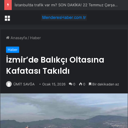
İstanbul’da trafik var mı? SON DAKİKA! 22 Temmuz Çarşamba hangi ilçelerde trafik var, hangi yollar kapalı?
Menü
Anasayfa
/
Haber
Haber
İzmir’de Balıkçı Oltasına
Kafatası Takıldı
ÜMİT SAVĞA
Ocak 15, 2026
0
0
Bir dakikadan az