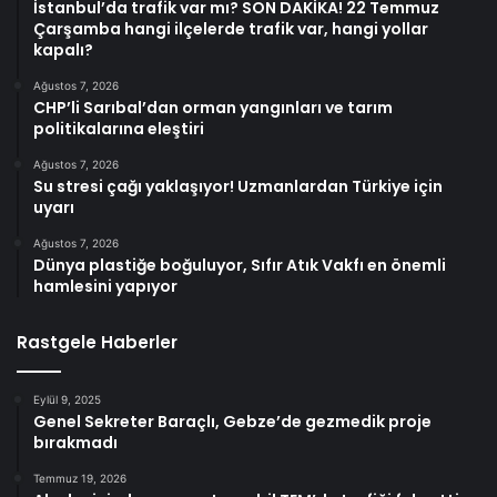
İstanbul’da trafik var mı? SON DAKİKA! 22 Temmuz
Çarşamba hangi ilçelerde trafik var, hangi yollar
kapalı?
Ağustos 7, 2026
CHP’li Sarıbal’dan orman yangınları ve tarım
politikalarına eleştiri
Ağustos 7, 2026
Su stresi çağı yaklaşıyor! Uzmanlardan Türkiye için
uyarı
Ağustos 7, 2026
Dünya plastiğe boğuluyor, Sıfır Atık Vakfı en önemli
hamlesini yapıyor
Rastgele Haberler
Eylül 9, 2025
Genel Sekreter Baraçlı, Gebze’de gezmedik proje
bırakmadı
Temmuz 19, 2026