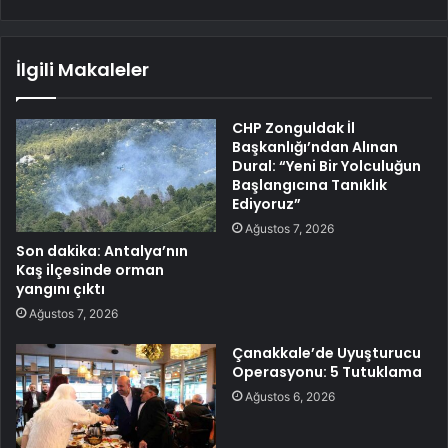
İlgili Makaleler
CHP Zonguldak İl
Başkanlığı’ndan Alınan
Dural: “Yeni Bir Yolculuğun
Başlangıcına Tanıklık
Ediyoruz”
Ağustos 7, 2026
Son dakika: Antalya’nın
Kaş ilçesinde orman
yangını çıktı
Ağustos 7, 2026
Çanakkale’de Uyuşturucu
Operasyonu: 5 Tutuklama
Ağustos 6, 2026