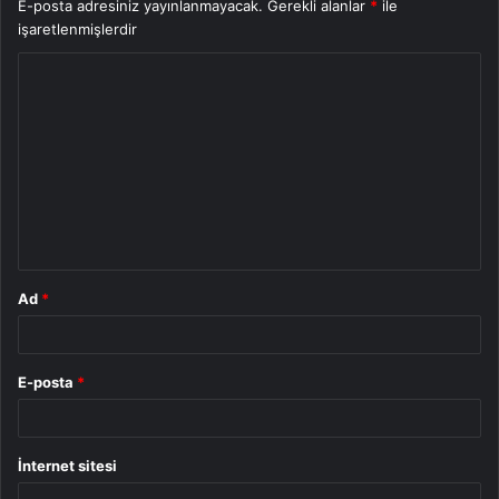
E-posta adresiniz yayınlanmayacak.
Gerekli alanlar
*
ile
işaretlenmişlerdir
Y
o
r
u
m
*
Ad
*
E-posta
*
İnternet sitesi