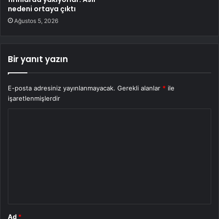
nedeni ortaya çıktı
Ağustos 5, 2026
Bir yanıt yazın
E-posta adresiniz yayınlanmayacak.
Gerekli alanlar
*
ile
işaretlenmişlerdir
Y
o
r
u
m
*
Ad
*