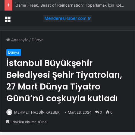
Game Freak, Beast of Reincarnation’ı Toparlamak İçin Kolları Sıvamış
Menü
Anasayfa
/
Dünya
Dünya
İstanbul Büyükşehir
Belediyesi Şehir Tiyatroları,
27 Mart Dünya Tiyatro
Günü’nü coşkuyla kutladı
MEHMET HAZBİN KAZBEK
Mart 28, 2024
0
0
1 dakika okuma süresi