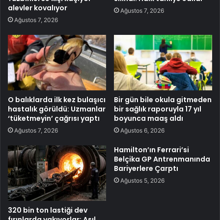
alevler kovalıyor
Ağustos 7, 2026
Ağustos 7, 2026
O balıklarda ilk kez bulaşıcı
Bir gün bile okula gitmeden
hastalık görüldü: Uzmanlar
bir sağlık raporuyla 17 yıl
‘tüketmeyin’ çağrısı yaptı
boyunca maaş aldı
Ağustos 7, 2026
Ağustos 6, 2026
Hamilton’ın Ferrari’si
Belçika GP Antrenmanında
Bariyerlere Çarptı
Ağustos 5, 2026
320 bin ton lastiği dev
fırınlarda yakıyorlar: Asıl