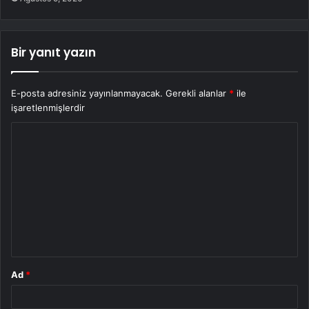
Bir yanıt yazın
E-posta adresiniz yayınlanmayacak.
Gerekli alanlar
*
ile
işaretlenmişlerdir
Y
o
r
u
m
*
Ad
*