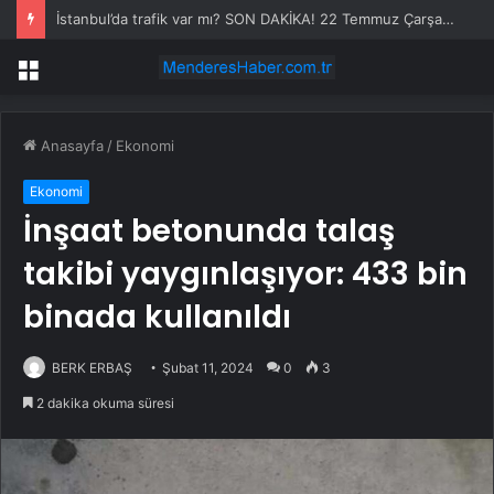
İstanbul’da trafik var mı? SON DAKİKA! 22 Temmuz Çarşamba hangi ilçelerde trafik var, hangi yollar kapalı?
Menü
Anasayfa
/
Ekonomi
Ekonomi
İnşaat betonunda talaş
takibi yaygınlaşıyor: 433 bin
binada kullanıldı
BERK ERBAŞ
Şubat 11, 2024
0
3
2 dakika okuma süresi