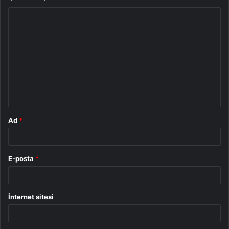
Y
o
r
u
m
*
Ad
*
E-posta
*
İnternet sitesi