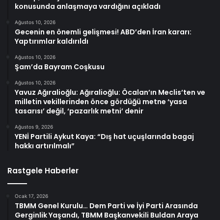
konusunda anlaşmaya vardığını açıkladı
Ağustos 10, 2026
Gecenin en önemli gelişmesi! ABD’den İran kararı:
Yaptırımlar kaldırıldı
Ağustos 10, 2026
Şam’da Bayram Coşkusu
Ağustos 10, 2026
Yavuz Ağıralioğlu: Ağıralioğlu: Öcalan’ın Meclis’ten ve
milletin vekillerinden önce gördüğü metne ‘yasa
tasarısı’ değil, ‘pazarlık metni’ denir
Ağustos 9, 2026
YENİ Partili Aykut Kaya: “Dış hat uçuşlarında bagaj
hakkı artırılmalı”
Rastgele Haberler
Ocak 17, 2026
TBMM Genel Kurulu… Dem Parti ve İyi Parti Arasında
Gerginlik Yaşandı, TBMM Başkanvekili Buldan Araya