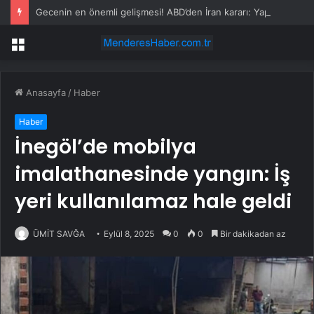
Gecenin en önemli gelişmesi! ABD’den İran kararı: Yaptırımlar kaldırıldı
Menü
Anasayfa
/
Haber
Haber
İnegöl’de mobilya
imalathanesinde yangın: İş
yeri kullanılamaz hale geldi
ÜMİT SAVĞA
Eylül 8, 2025
0
0
Bir dakikadan az