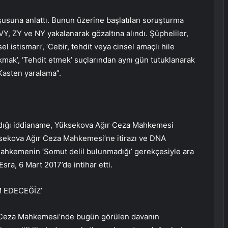
şusuna anlattı. Bunun üzerine başlatılan soruşturma
, ZY ve NY yakalanarak gözaltına alındı. Şüpheliler,
l istismarı’, ‘Cebir, tehdit veya cinsel amaçlı hile
ak’, ‘Tehdit etmek’ suçlarından aynı gün tutuklanarak
“Kasten yaralama”.
adığı iddianame, Yüksekova Ağır Ceza Mahkemesi
üksekova Ağır Ceza Mahkemesi’ne itirazı ve DNA
 mahkemenin ‘Somut delil bulunmadığı’ gerekçesiyle ara
Esra, 6 Mart 2017’de intihar etti.
 EDECEĞİZ’
r Ceza Mahkemesi’nde bugün görülen davanın