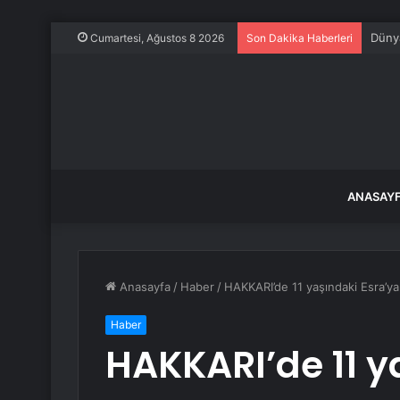
Dünya
Cumartesi, Ağustos 8 2026
Son Dakika Haberleri
ANASAY
Anasayfa
/
Haber
/
HAKKARI’de 11 yaşındaki Esra’ya 
Haber
HAKKARI’de 11 y