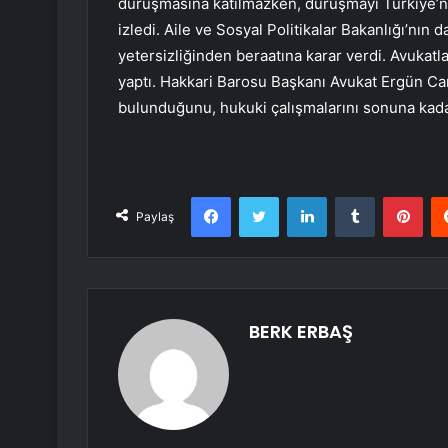
duruşmasına katılmazken, duruşmayı Türkiye’nin
izledi. Aile ve Sosyal Politikalar Bakanlığı’nın
yetersizliğinden beraatına karar verdi. Avukat
yaptı. Hakkari Barosu Başkanı Avukat Ergün C
bulunduğunu, hukuki çalışmalarını sonuna kadar
Facebook
Twitter
LinkedIn
Tumblr
Pint
Paylaş
BERK ERBAŞ