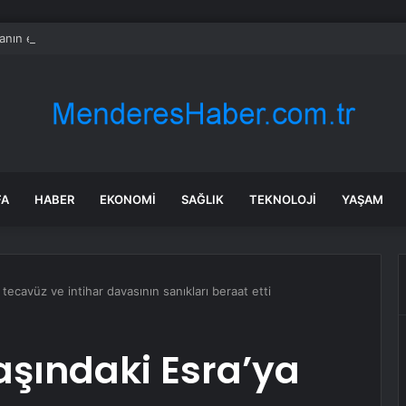
nın en uzun aktarmasız uçuşunda tarihi rekor: 24 saatten fazla havada k
FA
HABER
EKONOMI
SAĞLIK
TEKNOLOJI
YAŞAM
tecavüz ve intihar davasının sanıkları beraat etti
aşındaki Esra’ya