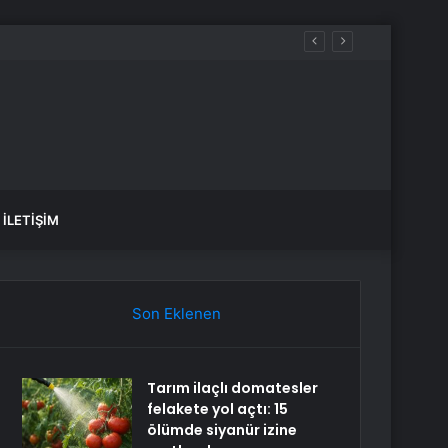
aldılar
İLETIŞIM
Son Eklenen
Tarım ilaçlı domatesler
felakete yol açtı: 15
ölümde siyanür izine