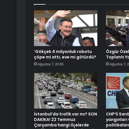
‘Gökçek 4 milyonluk robotu
Özgür Özel
çöpe mi attı, eve mi götürdü?
Toplantı Y
Ağustos 7, 2026
Ağustos 7, 
İstanbul’da trafik var mı? SON
CHP’li Sar
DAKİKA! 22 Temmuz
yangınları 
Çarşamba hangi ilçelerde
politikalar