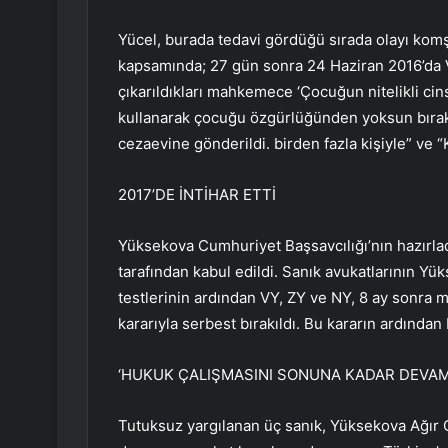
Yücel, burada tedavi gördüğü sırada olayı kom
kapsamında; 27 gün sonra 24 Haziran 2016’da VY
çıkarıldıkları mahkemece ‘Çocuğun nitelikli cinse
kullanarak çocuğu özgürlüğünden yoksun bırakm
cezaevine gönderildi. birden fazla kişiyle” ve 
2017’DE İNTİHAR ETTİ
Yüksekova Cumhuriyet Başsavcılığı’nın hazırl
tarafından kabul edildi. Sanık avukatlarının Y
testlerinin ardından VY, ZY ve NY, 8 ay sonra
kararıyla serbest bırakıldı. Bu kararın ardından 
‘HUKUK ÇALIŞMASINI SONUNA KADAR DEVAM
Tutuksuz yargılanan üç sanık, Yüksekova Ağı