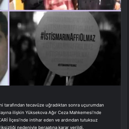
eni tarafından tecavüze uğradıktan sonra uçurumdan
n olayına ilişkin Yüksekova Ağır Ceza Mahkemesi’nde
İ İlçesi’nde intihar eden ve ardından tutuksuz
iksizliği nedeniyle beraatına karar verildi.