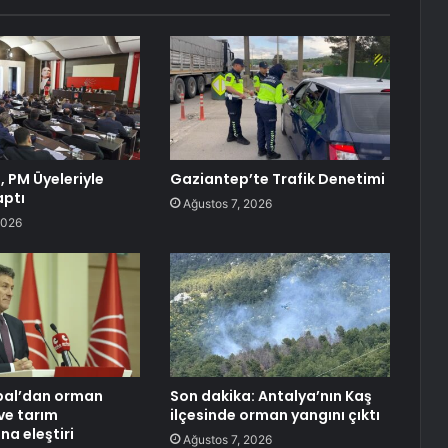
, PM Üyeleriyle
Gaziantep’te Trafik Denetimi
aptı
Ağustos 7, 2026
2026
ıbal’dan orman
Son dakika: Antalya’nın Kaş
ve tarım
ilçesinde orman yangını çıktı
ına eleştiri
Ağustos 7, 2026