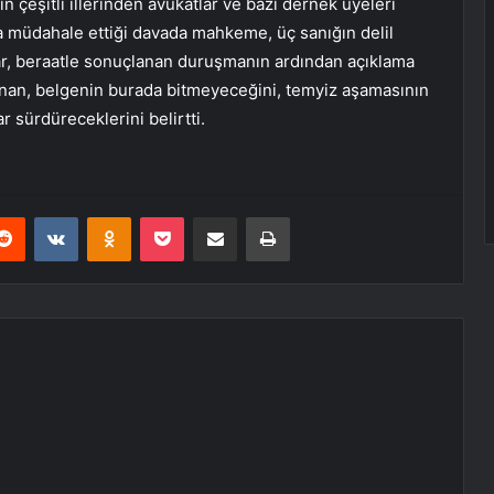
 çeşitli illerinden avukatlar ve bazı dernek üyeleri
 da müdahale ettiği davada mahkeme, üç sanığın delil
lar, beraatle sonuçlanan duruşmanın ardından açıklama
anan, belgenin burada bitmeyeceğini, temyiz aşamasının
 sürdüreceklerini belirtti.
erest
Reddit
VKontakte
Odnoklassniki
Pocket
E-Posta ile paylaş
Yazdır