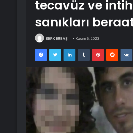
tecavüz ve inti
sanıkları beraat
BERK ERBAŞ
Kasım 5, 2023
Facebook
Twitter
LinkedIn
Tumblr
Pinterest
Reddit