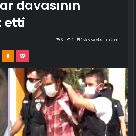
har davasının
 etti
0
1
1 dakika okuma süresi
VKontakte
Odnoklassniki
Pocket