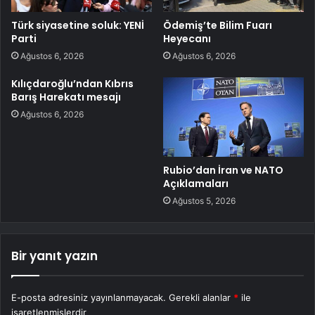
Türk siyasetine soluk: YENİ
Ödemiş’te Bilim Fuarı
Parti
Heyecanı
Ağustos 6, 2026
Ağustos 6, 2026
Kılıçdaroğlu’ndan Kıbrıs
Barış Harekatı mesajı
Ağustos 6, 2026
Rubio’dan İran ve NATO
Açıklamaları
Ağustos 5, 2026
Bir yanıt yazın
E-posta adresiniz yayınlanmayacak.
Gerekli alanlar
*
ile
işaretlenmişlerdir