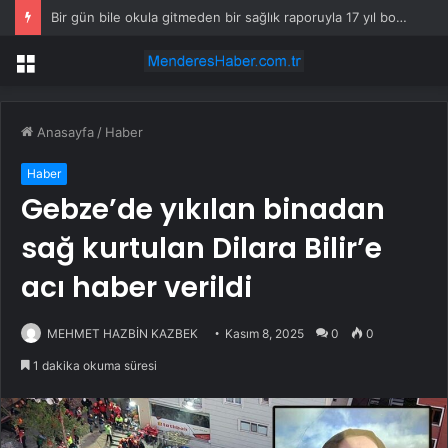
GoPro hissesi neden bugün düşüyor?
Menü
Anasayfa
/
Haber
Haber
Gebze’de yıkılan binadan
sağ kurtulan Dilara Bilir’e
acı haber verildi
MEHMET HAZBİN KAZBEK
Kasım 8, 2025
0
0
1 dakika okuma süresi