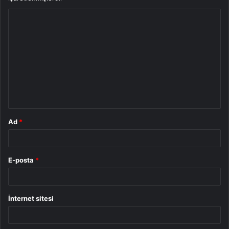
Y
o
r
u
m
*
Ad
*
E-posta
*
İnternet sitesi