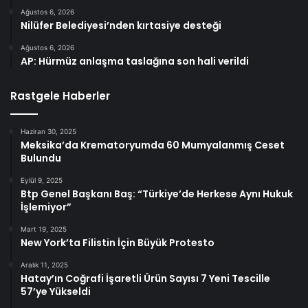
Ağustos 6, 2026
Nilüfer Belediyesi’nden kırtasiye desteği
Ağustos 6, 2026
AP: Hürmüz anlaşma taslağına son hali verildi
Rastgele Haberler
Haziran 30, 2025
Meksika’da Krematoryumda 60 Mumyalanmış Ceset
Bulundu
Eylül 9, 2025
Btp Genel Başkanı Baş: “Türkiye’de Herkese Aynı Hukuk
İşlemiyor”
Mart 19, 2025
New York’ta Filistin İçin Büyük Protesto
Aralık 11, 2025
Hatay’ın Coğrafi İşaretli Ürün Sayısı 7 Yeni Tescille
57’ye Yükseldi