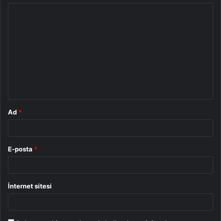
Y
o
r
u
m
*
Ad
*
E-posta
*
İnternet sitesi