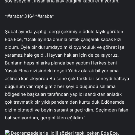
söyleseydim. İnsanlarla alay ettiğimi kabul etmiyorum.”
*#araba*3164*#araba*
Şubat ayında yaptığı dergi çekimiyle ödüle layık görülen
Eda Ece, “Ocak ayında onunla ortak çalışarak kapak kızı
oldum. Öyle bir durumdaydım ki oyunculuk ve şöhret işe
yaramaz hale geldi. Hayvan hakları için de çalışıyoruz.
Bunların hepsini arka planda ben yaptım Herkes beni
Yasak Elma dizisindeki neşeli Yıldız olarak biliyor ama
aslında kan akıyordu Bu sene çok farklı bir seneydi haftaya
düğünüm var Yaptığımız her şeyi o düşündü sallama
bölgesine başkaları tarafından yapıldı sandıktan anladık
çok travmatik bir yıldı pandemiden kurtulduk 6.dönemde
dizim bitmedi ve beyin sarsıntısı geçirdim. Seçimden falan
bahsediyordum, gerginlikten eğildim.”
Depremzedelerle ilgili sözleri tepki çeken Eda Ece,