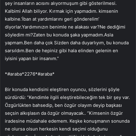
şey insanların acısını alıyormuşum gibi gösterilmesi.
Kalbimi Allah biliyor. Kırmak için yapmadım. kimsenin
kalbine.’İban at yardımlarını geri gönderelim’
diyorlar.Yardımınızın benimle ne alakası var?Ne dediğimi
söyledim mi?Zaten bu konuda şaka yapmadım.Asla
yapmam.Ben daha çok Sizden daha duyarlıyım, bu konuda
sarsıldım.Ben de hepiniz gibi hala elinden gelenin en
iyisini yapan bir insanım.”
*#araba*2276*#araba*
Bir konuda kendisini eleştiren oyuncu, sözlerini şöyle
sürdürdü: “Kendimle ilgili eleştirebileceğim tek bir şey var.
Özgürlükten bahsedip, ben özgür olayım deyip başkası
seçsin alkışlasın da özgür olmayacak.. “Kimsenin özgür
iradesine müdahale edemem. Keşke konuşmanın sonunda
ne olursa olsun herkesin kendi seçimi olduğunu