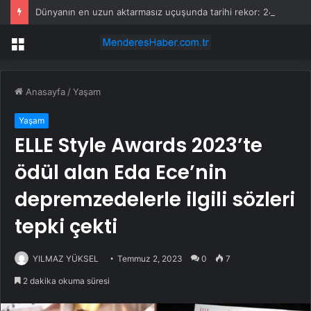
Dünyanın en uzun aktarmasız uçuşunda tarihi rekor: 24 saatten fazla havada kaldılar
Menü
Anasayfa
/
Yaşam
Yaşam
ELLE Style Awards 2023’te
ödül alan Eda Ece’nin
depremzedelerle ilgili sözleri
tepki çekti
YILMAZ YÜKSEL
Temmuz 2, 2023
0
7
2 dakika okuma süresi