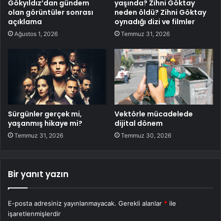
Gökyıldız’dan gündem
yaşında? Zihni Göktay
olan görüntüler sonrası
neden öldü? Zihni Göktay
açıklama
oynadığı dizi ve filmler
Ağustos 1, 2026
Temmuz 31, 2026
Sürgünler gerçek mi,
Vektörle mücadelede
yaşanmış hikaye mi?
dijital dönem
Temmuz 31, 2026
Temmuz 30, 2026
Bir yanıt yazın
E-posta adresiniz yayınlanmayacak.
Gerekli alanlar
*
ile
işaretlenmişlerdir