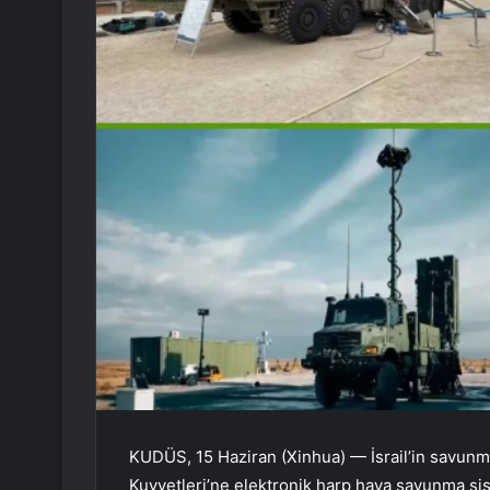
KUDÜS, 15 Haziran (Xinhua) — İsrail’in savunma
Kuvvetleri’ne elektronik harp hava savunma sis