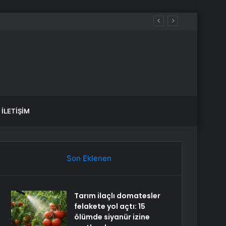
aldılar
İLETIŞIM
Son Eklenen
Tarım ilaçlı domatesler
felakete yol açtı: 15
ölümde siyanür izine