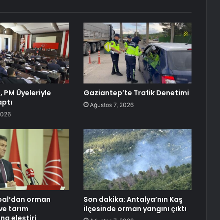
, PM Üyeleriyle
Gaziantep’te Trafik Denetimi
aptı
Ağustos 7, 2026
2026
ıbal’dan orman
Son dakika: Antalya’nın Kaş
ve tarım
ilçesinde orman yangını çıktı
ına eleştiri