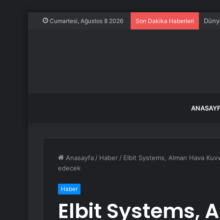
Dünya
Cumartesi, Ağustos 8 2026
Son Dakika Haberleri
ANASAY
Anasayfa
/
Haber
/
Elbit Systems, Alman Hava Kuvve
edecek
Haber
Elbit Systems,