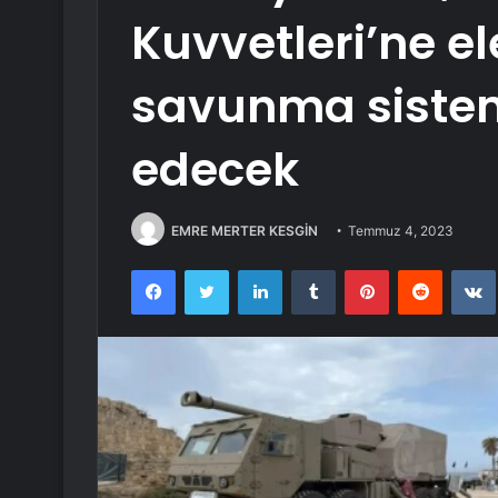
Kuvvetleri’ne e
savunma sistem
edecek
EMRE MERTER KESGİN
Temmuz 4, 2023
Facebook
Twitter
LinkedIn
Tumblr
Pinterest
Reddit