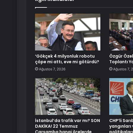
‘Gökçek 4 milyonluk robotu
Özgür Özel
çöpe mi attı, eve mi götürdü?
Toplantı Y
Ağustos 7, 2026
Ağustos 7, 
İstanbul’da trafik var mı? SON
CHP’li Sar
DAKİKA! 22 Temmuz
yangınları 
Çarşamba hangi ilçelerde
politikalar