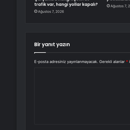
trafik var, hangi yollar kapalı?
Ağustos 7, 
Ağustos 7, 2026
Bir yanıt yazın
E-posta adresiniz yayınlanmayacak.
Gerekli alanlar
*
i
Y
o
r
u
m
*