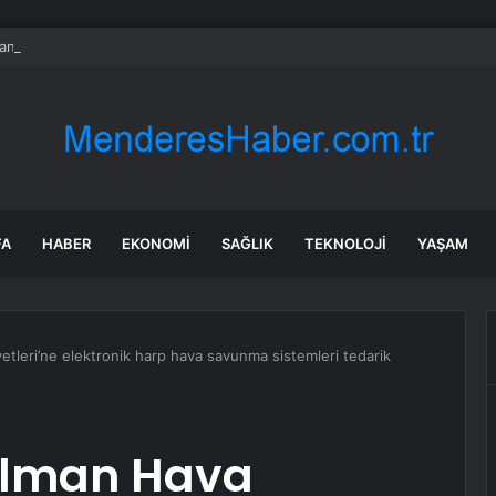
nın en uzun aktarmasız uçuşunda tarihi rekor: 24 saatten fazla havada k
FA
HABER
EKONOMI
SAĞLIK
TEKNOLOJI
YAŞAM
tleri’ne elektronik harp hava savunma sistemleri tedarik
 Alman Hava