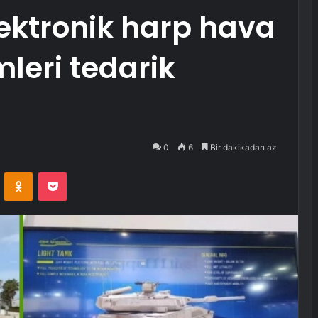
lektronik harp hava
leri tedarik
0
6
Bir dakikadan az
VKontakte
Odnoklassniki
Pocket