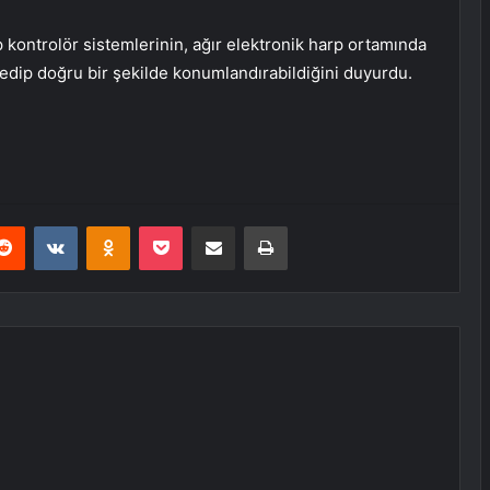
harp kontrolör sistemlerinin, ağır elektronik harp ortamında
it edip doğru bir şekilde konumlandırabildiğini duyurdu.
erest
Reddit
VKontakte
Odnoklassniki
Pocket
E-Posta ile paylaş
Yazdır