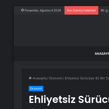
Bir g
Perşembe, Ağustos 6 2026
Son Dakika Haberleri
ANASAY
Anasayfa
/
Ekonomi
/
Ehliyetsiz Sürücüye 82 Bin C
Ekonomi
Ehliyetsiz Sürü