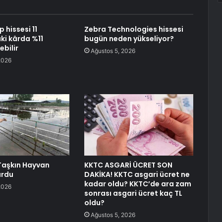
 hissesi 11
Zebra Technologies hissesi
ki kârda %11
bugün neden yükseliyor?
ebilir
Ağustos 5, 2026
2026
Taşkın Hayvan
KKTC ASGARİ ÜCRET SON
urdu
DAKİKA! KKTC asgari ücret ne
kadar oldu? KKTC’de ara zam
2026
sonrası asgari ücret kaç TL
oldu?
Ağustos 5, 2026