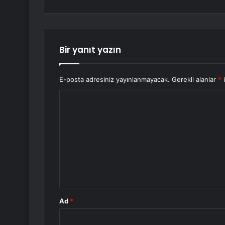
Bir yanıt yazın
E-posta adresiniz yayınlanmayacak.
Gerekli alanlar
*
i
Y
o
r
u
m
*
Ad
*