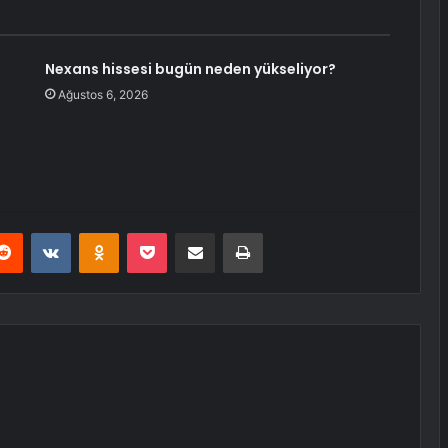
Nexans hissesi bugün neden yükseliyor?
Ağustos 6, 2026
erest
Reddit
VKontakte
Odnoklassniki
Pocket
E-Posta ile paylaş
Yazdır