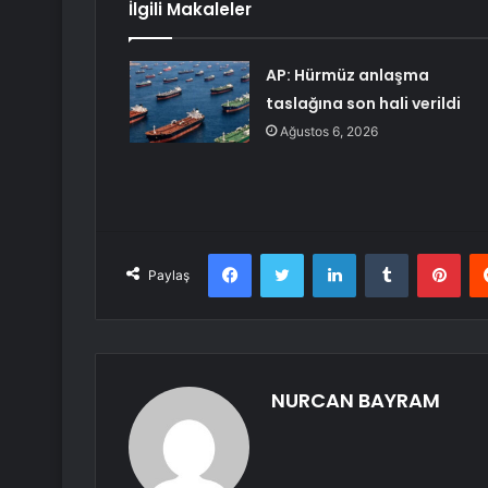
İlgili Makaleler
AP: Hürmüz anlaşma
taslağına son hali verildi
Ağustos 6, 2026
Facebook
Twitter
LinkedIn
Tumblr
Pint
Paylaş
NURCAN BAYRAM