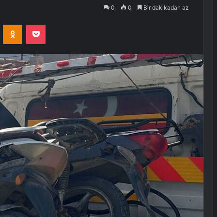
0
0
Bir dakikadan az
VKontakte
Odnoklassniki
Pocket