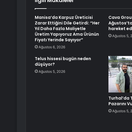
İlgili Makaleler
Manisa’da Karpuz Üreticisi
Cava Group
Zarar Ettiğini Dile Getirdi: “Her
Ağustos’ta
Yıl Daha Fazla Maliyetle
hareket ed
Üretim Yapıyoruz Ama Ürünün
Ağustos 5, 
Fiyatı Yerinde Sayıyor”
Ağustos 6, 2026
Telus hissesi bugün neden
düşüyor?
Ağustos 5, 2026
Turhal’da 
Pazarını V
Ağustos 5, 