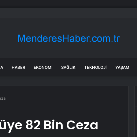
ün bile okula gitmeden bir sağlık raporuyla 17 yıl boyunca maaş aldı
FA
HABER
EKONOMI
SAĞLIK
TEKNOLOJI
YAŞAM
eza
cüye 82 Bin Ceza