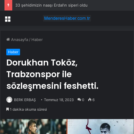
33 şehidimizin naaşı Erdal’ın siperi oldu
Menü
Anasayfa
/
Haber
Haber
Dorukhan Toköz,
Trabzonspor ile
sözleşmesini feshetti.
BERK ERBAŞ
Temmuz 18, 2023
0
6
1 dakika okuma süresi