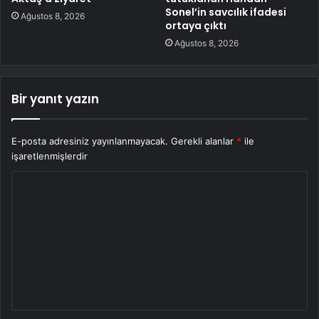
Sonel’in savcılık ifadesi
Ağustos 8, 2026
ortaya çıktı
Ağustos 8, 2026
Bir yanıt yazın
E-posta adresiniz yayınlanmayacak.
Gerekli alanlar
*
ile
işaretlenmişlerdir
Y
o
r
u
m
*