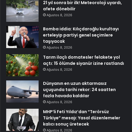
21 yıl sonra bir ilk! Meteoroloji uyardı,
afete dönebilir
Ağustos 8, 2026
Bomba iddia: Kılıçdaroğlu kurultayı
erteleyip partiyi genel seçimlere
taşıyacak
Ağustos 8, 2026
Tarım ilaçlı domatesler felakete yol
açtı: 15 ölümde siyanür izine rastlandı
Ağustos 8, 2026
Dünyanın en uzun aktarmasız
uçuşunda tarihi rekor: 24 saatten
fazla havada kaldılar
Ağustos 8, 2026
MHP’li Feti Yıldız’dan “Terörsüz
Türkiye” mesajı: Yasal düzenlemeler
kalıcı sonuç üretecek
Ağustos 8, 2026