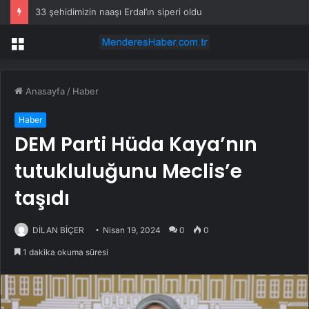
33 şehidimizin naaşı Erdal’ın siperi oldu
Menü
Anasayfa
/
Haber
Haber
DEM Parti Hüda Kaya’nın
tutukluluğunu Meclis’e
taşıdı
DİLAN BİÇER
Nisan 19, 2024
0
0
1 dakika okuma süresi