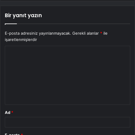
Bir yanıt yazın
E-posta adresiniz yayınlanmayacak.
Gerekli alanlar
*
ile
işaretlenmişlerdir
Y
o
r
u
m
*
Ad
*
E-posta
*