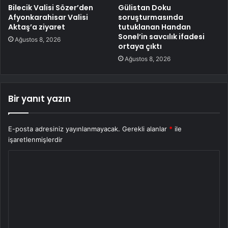
Bilecik Valisi Sözer’den
Gülistan Doku
Afyonkarahisar Valisi
soruşturmasında
Aktaş’a ziyaret
tutuklanan Handan
Sonel’in savcılık ifadesi
Ağustos 8, 2026
ortaya çıktı
Ağustos 8, 2026
Bir yanıt yazın
E-posta adresiniz yayınlanmayacak.
Gerekli alanlar
*
ile
işaretlenmişlerdir
Y
o
r
u
m