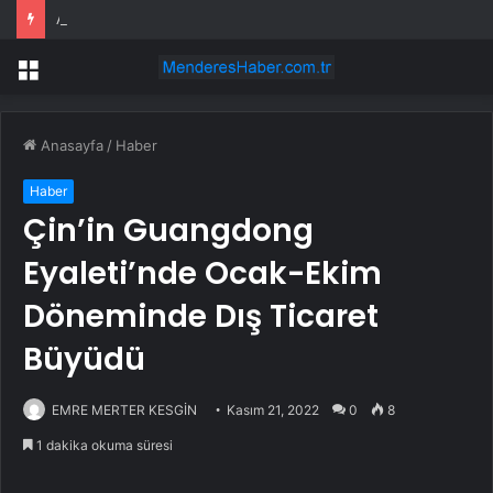
Ankara’da Kurban Bayramı Denetimleri Artırıldı
Menü
Anasayfa
/
Haber
Haber
Çin’in Guangdong
Eyaleti’nde Ocak-Ekim
Döneminde Dış Ticaret
Büyüdü
EMRE MERTER KESGİN
Kasım 21, 2022
0
8
1 dakika okuma süresi