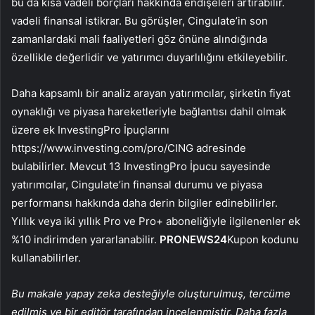
bu da kısa vadeli borçları hakkında endişeleri artırabilir.
vadeli finansal istikrar. Bu görüşler, Cingulate’in son
zamanlardaki mali faaliyetleri göz önüne alındığında
özellikle değerlidir ve yatırımcı duyarlılığını etkileyebilir.
Daha kapsamlı bir analiz arayan yatırımcılar, şirketin fiyat
oynaklığı ve piyasa hareketleriyle bağlantısı dahil olmak
üzere ek InvestingPro İpuçlarını
https://www.investing.com/pro/CING adresinde
bulabilirler. Mevcut 13 InvestingPro İpucu sayesinde
yatırımcılar, Cingulate’in finansal durumu ve piyasa
performansı hakkında daha derin bilgiler edinebilirler.
Yıllık veya iki yıllık Pro ve Pro+ aboneliğiyle ilgilenenler ek
%10 indirimden yararlanabilir.
PRONEWS24
Kupon kodunu
kullanabilirler.
Bu makale yapay zeka desteğiyle oluşturulmuş, tercüme
edilmiş ve bir editör tarafından incelenmiştir. Daha fazla