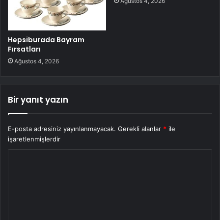
Ağustos 4, 2026
Hepsiburada Bayram
Fırsatları
Ağustos 4, 2026
Bir yanıt yazın
E-posta adresiniz yayınlanmayacak.
Gerekli alanlar
*
ile
işaretlenmişlerdir
Y
o
r
u
m