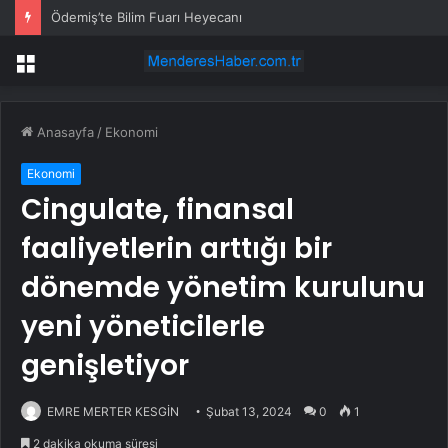
Ödemiş’te Bilim Fuarı Heyecanı
Menü
Anasayfa
/
Ekonomi
Ekonomi
Cingulate, finansal
faaliyetlerin arttığı bir
dönemde yönetim kurulunu
yeni yöneticilerle
genişletiyor
EMRE MERTER KESGİN
Şubat 13, 2024
0
1
2 dakika okuma süresi