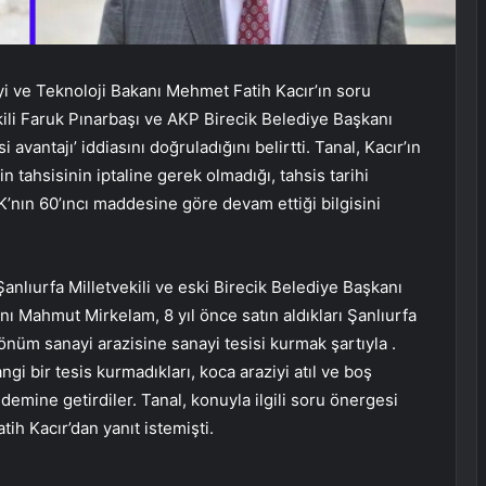
i ve Teknoloji Bakanı Mehmet Fatih Kacır’ın soru
kili Faruk Pınarbaşı ve AKP Birecik Belediye Başkanı
vantajı’ iddiasını doğruladığını belirtti. Tanal, Kacır’ın
in tahsisinin iptaline gerek olmadığı, tahsis tarihi
CK’nın 60’ıncı maddesine göre devam ettiği bilgisini
nlıurfa Milletvekili ve eski Birecik Belediye Başkanı
ı Mahmut Mirkelam, 8 yıl önce satın aldıkları Şanlıurfa
nüm sanayi arazisine sanayi tesisi kurmak şartıyla .
ngi bir tesis kurmadıkları, koca araziyi atıl ve boş
ndemine getirdiler. Tanal, konuyla ilgili soru önergesi
h Kacır’dan yanıt istemişti.