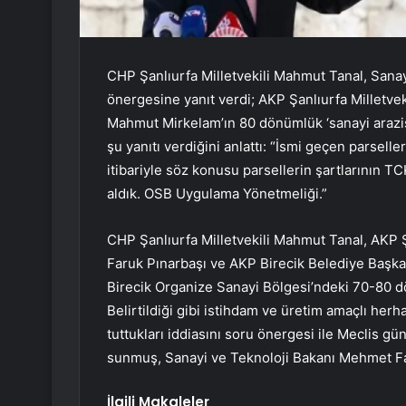
CHP Şanlıurfa Milletvekili Mahmut Tanal, Sanay
önergesine yanıt verdi; AKP Şanlıurfa Milletve
Mahmut Mirkelam’ın 80 dönümlük ‘sanayi arazisi a
şu yanıtı verdiğini anlattı: “İsmi geçen parseller
itibariyle söz konusu parsellerin şartlarının T
aldık. OSB Uygulama Yönetmeliği.”
CHP Şanlıurfa Milletvekili Mahmut Tanal, AKP Şa
Faruk Pınarbaşı ve AKP Birecik Belediye Başkan
Birecik Organize Sanayi Bölgesi’ndeki 70-80 dö
Belirtildiği gibi istihdam ve üretim amaçlı herha
tuttukları iddiasını soru önergesi ile Meclis gü
sunmuş, Sanayi ve Teknoloji Bakanı Mehmet Fati
İlgili Makaleler