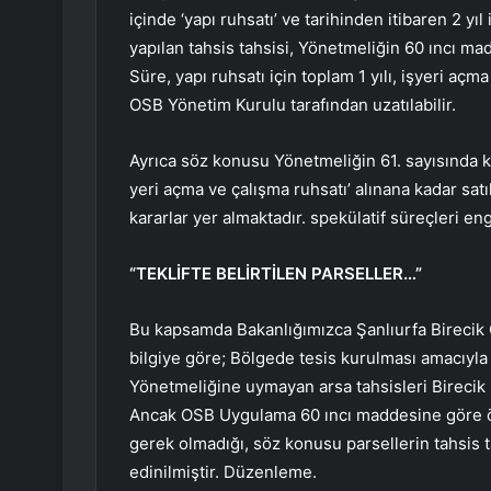
içinde ‘yapı ruhsatı’ ve tarihinden itibaren 2 yıl
yapılan tahsis tahsisi, Yönetmeliğin 60 ıncı mad
Süre, yapı ruhsatı için toplam 1 yılı, işyeri aç
OSB Yönetim Kurulu tarafından uzatılabilir.
Ayrıca söz konusu Yönetmeliğin 61. sayısında ka
yeri açma ve çalışma ruhsatı’ alınana kadar sa
kararlar yer almaktadır. spekülatif süreçleri eng
“TEKLİFTE BELİRTİLEN PARSELLER…”
Bu kapsamda Bakanlığımızca Şanlıurfa Birecik
bilgiye göre; Bölgede tesis kurulması amacıyl
Yönetmeliğine uymayan arsa tahsisleri Birecik 
Ancak OSB Uygulama 60 ıncı maddesine göre öne
gerek olmadığı, söz konusu parsellerin tahsis ta
edinilmiştir. Düzenleme.