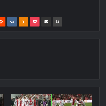
erest
Reddit
VKontakte
Odnoklassniki
Pocket
E-Posta ile paylaş
Yazdır