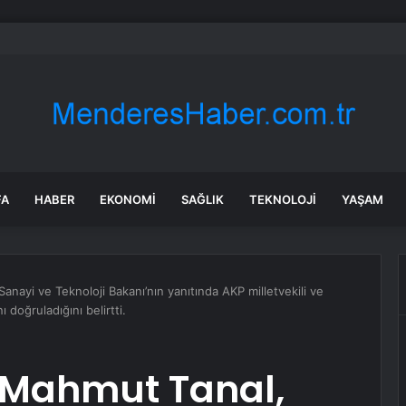
ün bile okula gitmeden bir sağlık raporuyla 17 yıl boyunca maaş aldı
FA
HABER
EKONOMI
SAĞLIK
TEKNOLOJI
YAŞAM
anayi ve Teknoloji Bakanı’nın yanıtında AKP milletvekili ve
ı doğruladığını belirtti.
i Mahmut Tanal,