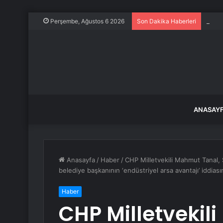
Bir g
Perşembe, Ağustos 6 2026
Son Dakika Haberleri
ANASAY
Anasayfa
/
Haber
/
CHP Milletvekili Mahmut Tanal, S
belediye başkanının ‘endüstriyel arsa avantajı’ iddiasın
Haber
CHP Milletvekil