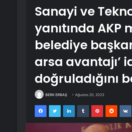
Sanayi ve Tekno
yanıtında AKP mi
belediye başkan
arsa avantajı’ i
doğruladığını bel
BERK ERBAŞ
Ağustos 20, 2023
Facebook
Twitter
LinkedIn
Tumblr
Pinterest
Reddit