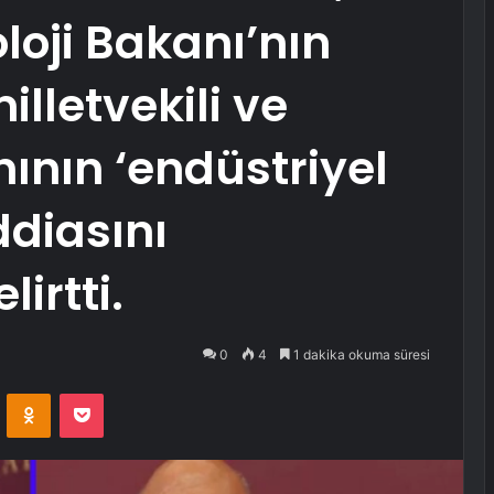
loji Bakanı’nın
lletvekili ve
ının ‘endüstriyel
ddiasını
irtti.
0
4
1 dakika okuma süresi
VKontakte
Odnoklassniki
Pocket