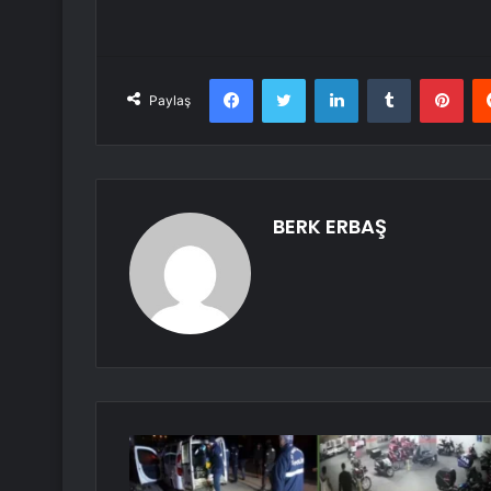
Facebook
Twitter
LinkedIn
Tumblr
Pint
Paylaş
BERK ERBAŞ