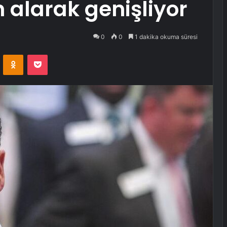
n alarak genişliyor
0
0
1 dakika okuma süresi
VKontakte
Odnoklassniki
Pocket