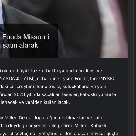
’nin en büyük taze kabuklu yumurta üreticisi ve
c. (NASDAQ: CALM), daha önce Tyson Foods, Inc. (NYSE:
deki bir broyler işleme tesisi, kuluçkahane ve yem
afından 2023 yılında kapatılan tesisler, kabuklu yumurta
llenecek ve yeniden kullanılacak.
Miller, Dexter topluluğuna katılmaktan ve satın
dan duyduğu heyecanı dile getirdi. Miller, “Kabuklu
 yerel sözleşmeli yetiştiricilerden oluşan mevcut güçlü