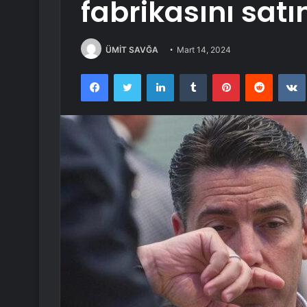
fabrikasını satı
ÜMİT SAVĞA
Mart 14, 2024
Facebook
Twitter
LinkedIn
Tumblr
Pinterest
Reddit