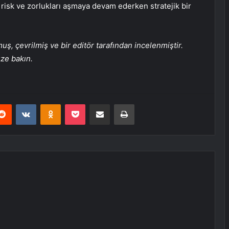
risk ve zorlukları aşmaya devam ederken stratejik bir
, çevrilmiş ve bir editör tarafından incelenmiştir.
üze bakın.
erest
Reddit
VKontakte
Odnoklassniki
Pocket
E-Posta ile paylaş
Yazdır