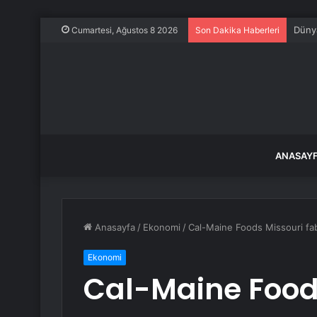
Dünya
Cumartesi, Ağustos 8 2026
Son Dakika Haberleri
ANASAY
Anasayfa
/
Ekonomi
/
Cal-Maine Foods Missouri fabr
Ekonomi
Cal-Maine Food