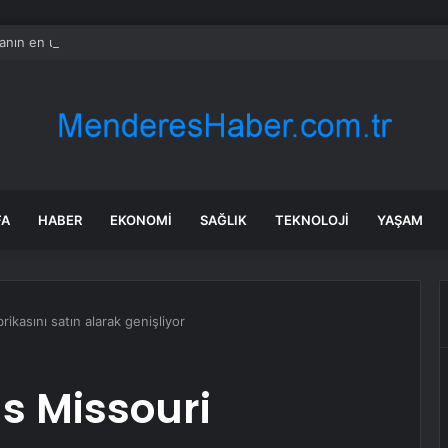
nın en uzun aktarmasız uçuşunda tarihi rekor: 24 saatten fazla havada k
FA
HABER
EKONOMI
SAĞLIK
TEKNOLOJI
YAŞAM
ikasını satın alarak genişliyor
s Missouri