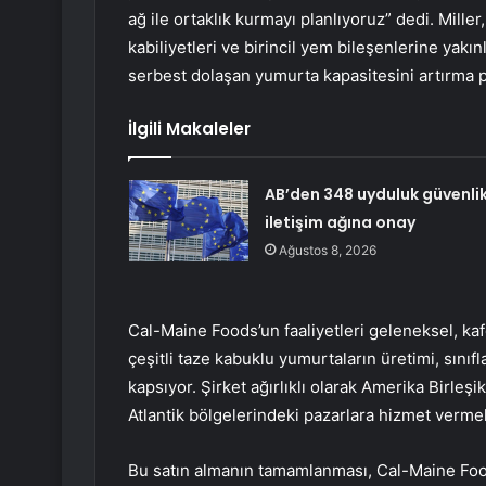
ağ ile ortaklık kurmayı planlıyoruz” dedi. Mill
kabiliyetleri ve birincil yem bileşenlerine yakınlı
serbest dolaşan yumurta kapasitesini artırma p
İlgili Makaleler
AB’den 348 uyduluk güvenli
iletişim ağına onay
Ağustos 8, 2026
Cal-Maine Foods’un faaliyetleri geleneksel, ka
çeşitli taze kabuklu yumurtaların üretimi, sınıf
kapsıyor. Şirket ağırlıklı olarak Amerika Birleş
Atlantik bölgelerindeki pazarlara hizmet vermek
Bu satın almanın tamamlanması, Cal-Maine Foods 