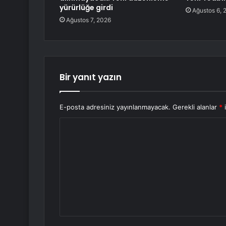
yürürlüğe girdi
Ağustos 6, 
Ağustos 7, 2026
Bir yanıt yazın
E-posta adresiniz yayınlanmayacak.
Gerekli alanlar
*
i
Y
o
r
u
m
*