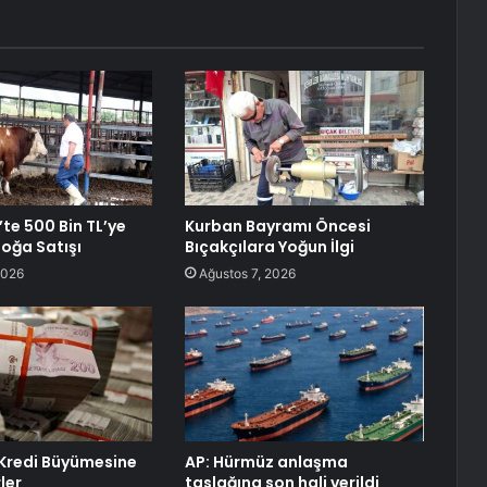
te 500 Bin TL’ye
Kurban Bayramı Öncesi
Boğa Satışı
Bıçakçılara Yoğun İlgi
2026
Ağustos 7, 2026
Kredi Büyümesine
AP: Hürmüz anlaşma
ler
taslağına son hali verildi