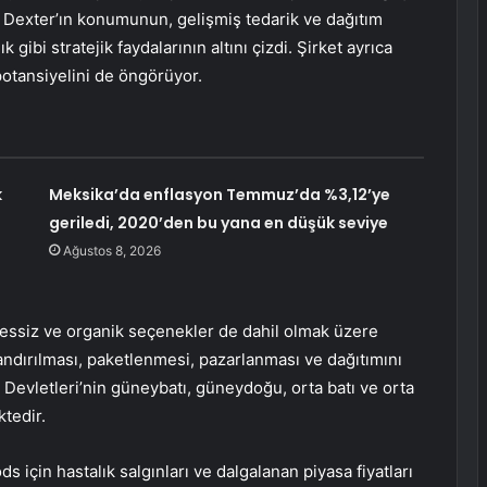
er, Dexter’ın konumunun, gelişmiş tedarik ve dağıtım
k gibi stratejik faydalarının altını çizdi. Şirket ayrıca
otansiyelini de öngörüyor.
k
Meksika’da enflasyon Temmuz’da %3,12’ye
geriledi, 2020’den bu yana en düşük seviye
Ağustos 8, 2026
fessiz ve organik seçenekler de dahil olmak üzere
landırılması, paketlenmesi, pazarlanması ve dağıtımını
ik Devletleri’nin güneybatı, güneydoğu, orta batı ve orta
tedir.
için hastalık salgınları ve dalgalanan piyasa fiyatları