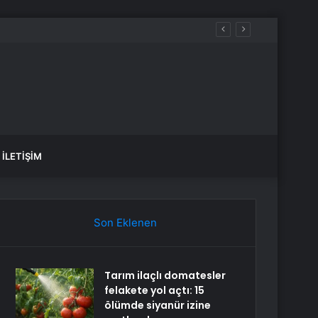
aldılar
İLETIŞIM
Son Eklenen
Tarım ilaçlı domatesler
felakete yol açtı: 15
ölümde siyanür izine