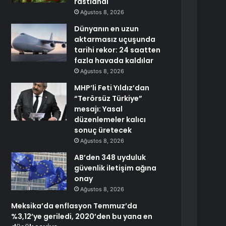
rastlandı
Ağustos 8, 2026
Dünyanın en uzun
aktarmasız uçuşunda
tarihi rekor: 24 saatten
fazla havada kaldılar
Ağustos 8, 2026
MHP’li Feti Yıldız’dan
“Terörsüz Türkiye”
mesajı: Yasal
düzenlemeler kalıcı
sonuç üretecek
Ağustos 8, 2026
AB’den 348 uyduluk
güvenlik iletişim ağına
onay
Ağustos 8, 2026
Meksika’da enflasyon Temmuz’da
%3,12’ye geriledi, 2020’den bu yana en