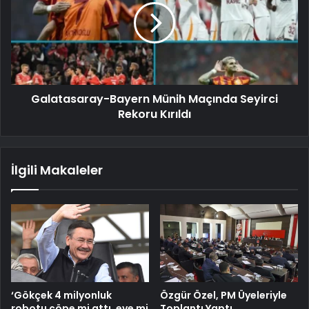
Galatasaray-Bayern Münih Maçında Seyirci
Rekoru Kırıldı
İlgili Makaleler
‘Gökçek 4 milyonluk
Özgür Özel, PM Üyeleriyle
robotu çöpe mi attı, eve mi
Toplantı Yaptı