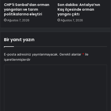
CHP’li Sarıbal’dan orman
Son dakika: Antalya’nın
yangınları ve tarım
Kaş ilçesinde orman
politikalarına eleştiri
yangını çıktı
Ağustos 7, 2026
Ağustos 7, 2026
Bir yanıt yazın
E-posta adresiniz yayınlanmayacak.
Gerekli alanlar
*
ile
işaretlenmişlerdir
Y
o
r
u
m
*