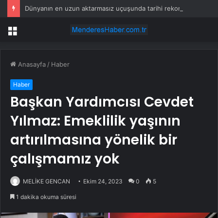
Dünyanın en uzun aktarmasız uçuşunda tarihi rekor: 24 saatten fazla havada kaldılar
Menü
Anasayfa
/
Haber
Haber
Başkan Yardımcısı Cevdet
Yılmaz: Emeklilik yaşının
artırılmasına yönelik bir
çalışmamız yok
MELİKE GENCAN
Ekim 24, 2023
0
5
1 dakika okuma süresi