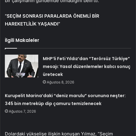
bir çalışmanın gündemde olmadığını belirtti.
“SEÇİM SONRASI PARALARDA ÖNEMLİ BİR
HAREKETLİLİK YAŞANDI”
İlgili Makaleler
MHP’li Feti Yıldız’dan “Terörsüz Türkiye”
mesajı: Yasal düzenlemeler kalıcı sonuç
üretecek
Ağustos 8, 2026
Kurupelit Marina’daki “deniz marulu” sorununa neşter:
345 bin metreküp dip çamuru temizlenecek
Ağustos 7, 2026
Dolardaki yükselişe ilişkin konuşan Yılmaz, “Seçim