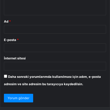
m
*
Ad
*
E-posta
*
İnternet sitesi
Daha sonraki yorumlarımda kullanılması için adım, e-posta
adresim ve site adresim bu tarayıcıya kaydedilsin.