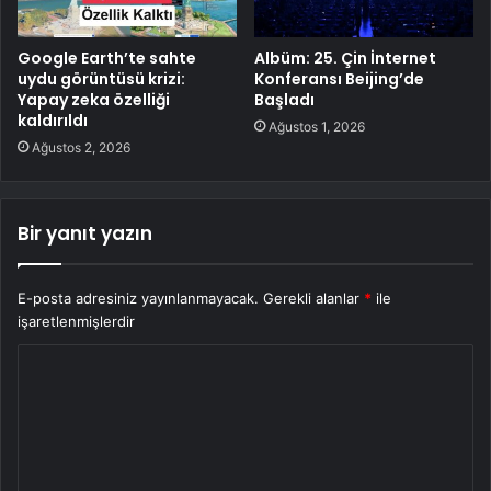
Google Earth’te sahte
Albüm: 25. Çin İnternet
uydu görüntüsü krizi:
Konferansı Beijing’de
Yapay zeka özelliği
Başladı
kaldırıldı
Ağustos 1, 2026
Ağustos 2, 2026
Bir yanıt yazın
E-posta adresiniz yayınlanmayacak.
Gerekli alanlar
*
ile
işaretlenmişlerdir
Y
o
r
u