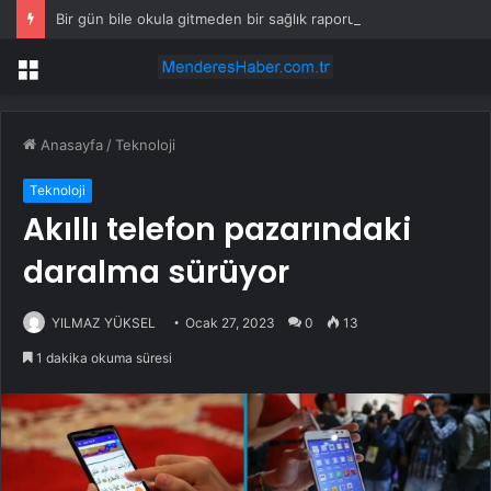
Bir gün bile okula gitmeden bir sağlık raporuyla 17 yıl boyunca maaş aldı
Menü
Anasayfa
/
Teknoloji
Teknoloji
Akıllı telefon pazarındaki
daralma sürüyor
YILMAZ YÜKSEL
Ocak 27, 2023
0
13
1 dakika okuma süresi