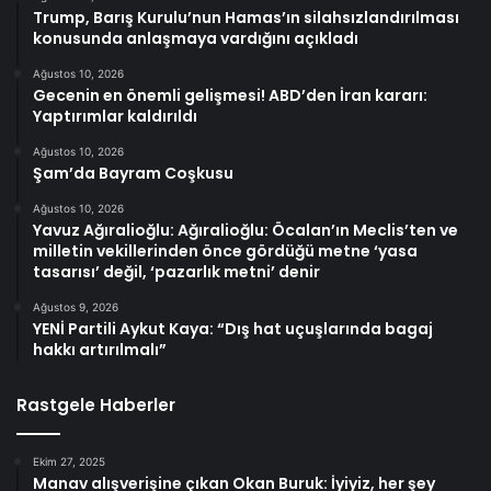
Trump, Barış Kurulu’nun Hamas’ın silahsızlandırılması
konusunda anlaşmaya vardığını açıkladı
Ağustos 10, 2026
Gecenin en önemli gelişmesi! ABD’den İran kararı:
Yaptırımlar kaldırıldı
Ağustos 10, 2026
Şam’da Bayram Coşkusu
Ağustos 10, 2026
Yavuz Ağıralioğlu: Ağıralioğlu: Öcalan’ın Meclis’ten ve
milletin vekillerinden önce gördüğü metne ‘yasa
tasarısı’ değil, ‘pazarlık metni’ denir
Ağustos 9, 2026
YENİ Partili Aykut Kaya: “Dış hat uçuşlarında bagaj
hakkı artırılmalı”
Rastgele Haberler
Ekim 27, 2025
Manav alışverişine çıkan Okan Buruk: İyiyiz, her şey