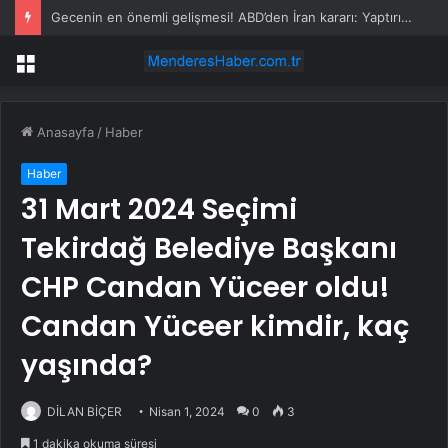
Gecenin en önemli gelişmesi! ABD’den İran kararı: Yaptırımlar kaldırıldı
Menü
Anasayfa
/
Haber
Haber
31 Mart 2024 Seçimi
Tekirdağ Belediye Başkanı
CHP Candan Yüceer oldu!
Candan Yüceer kimdir, kaç
yaşında?
DİLAN BİÇER
Nisan 1, 2024
0
3
1 dakika okuma süresi