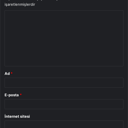
işaretlenmişlerdir
Y
o
r
u
m
*
Ad
*
E-posta
*
İnternet sitesi