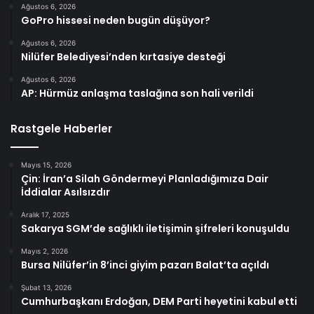
Ağustos 6, 2026
GoPro hissesi neden bugün düşüyor?
Ağustos 6, 2026
Nilüfer Belediyesi’nden kırtasiye desteği
Ağustos 6, 2026
AP: Hürmüz anlaşma taslağına son hali verildi
Rastgele Haberler
Mayıs 15, 2026
Çin: İran’a Silah Göndermeyi Planladığımıza Dair
İddialar Asılsızdır
Aralık 17, 2025
Sakarya SGM’de sağlıklı iletişimin şifreleri konuşuldu
Mayıs 2, 2026
Bursa Nilüfer’in 8’inci giyim pazarı Balat’ta açıldı
Şubat 13, 2026
Cumhurbaşkanı Erdoğan, DEM Parti heyetini kabul etti