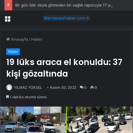
Bir gün bile okula gitmeden bir sağlık raporuyla 17 yıl boyunca maaş aldı
Menü
Anasayfa
/
Haber
Haber
19 lüks araca el konuldu: 37
kişi gözaltında
YILMAZ YÜKSEL
Kasım 30, 2022
0
9
1 dakika okuma süresi