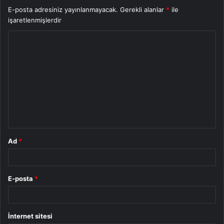
E-posta adresiniz yayınlanmayacak.
Gerekli alanlar
*
ile
işaretlenmişlerdir
Y
o
r
u
m
*
Ad
*
E-posta
*
İnternet sitesi